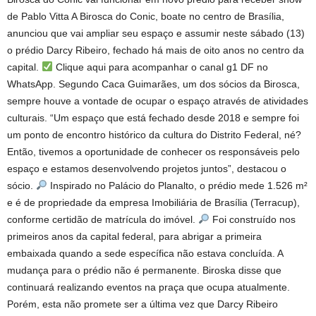
de Pablo Vitta A Birosca do Conic, boate no centro de Brasília,
anunciou que vai ampliar seu espaço e assumir neste sábado (13)
o prédio Darcy Ribeiro, fechado há mais de oito anos no centro da
capital.
Clique aqui para acompanhar o canal g1 DF no
WhatsApp. Segundo Caca Guimarães, um dos sócios da Birosca,
sempre houve a vontade de ocupar o espaço através de atividades
culturais. “Um espaço que está fechado desde 2018 e sempre foi
um ponto de encontro histórico da cultura do Distrito Federal, né?
Então, tivemos a oportunidade de conhecer os responsáveis ​​pelo
espaço e estamos desenvolvendo projetos juntos”, destacou o
sócio.
Inspirado no Palácio do Planalto, o prédio mede 1.526 m²
e é de propriedade da empresa Imobiliária de Brasília (Terracup),
conforme certidão de matrícula do imóvel.
Foi construído nos
primeiros anos da capital federal, para abrigar a primeira
embaixada quando a sede específica não estava concluída. A
mudança para o prédio não é permanente. Biroska disse que
continuará realizando eventos na praça que ocupa atualmente.
Porém, esta não promete ser a última vez que Darcy Ribeiro