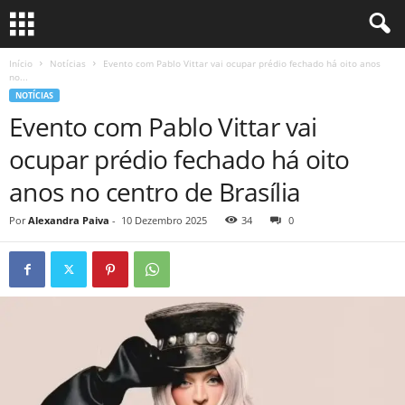
Início
Notícias
Evento com Pablo Vittar vai ocupar prédio fechado há oito anos
no...
NOTÍCIAS
Evento com Pablo Vittar vai
ocupar prédio fechado há oito
anos no centro de Brasília
Por
Alexandra Paiva
-
10 Dezembro 2025
34
0