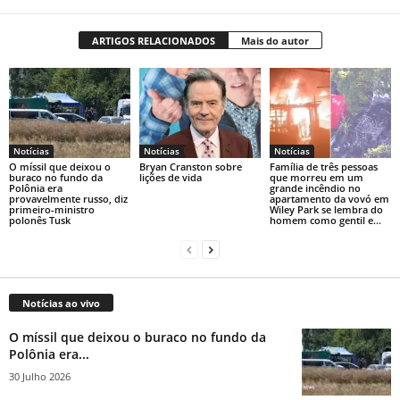
ARTIGOS RELACIONADOS
Mais do autor
Notícias
Notícias
Notícias
O míssil que deixou o
Bryan Cranston sobre
Família de três pessoas
buraco no fundo da
lições de vida
que morreu em um
Polônia era
grande incêndio no
provavelmente russo, diz
apartamento da vovó em
primeiro-ministro
Wiley Park se lembra do
polonês Tusk
homem como gentil e...
Notícias ao vivo
O míssil que deixou o buraco no fundo da
Polônia era...
30 Julho 2026