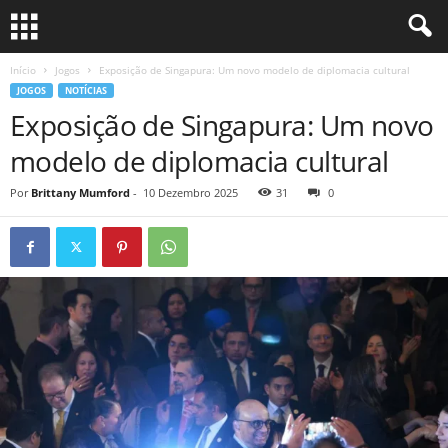
Início
Jogos
Exposição de Singapura: Um novo modelo de diplomacia cultural
JOGOS
NOTÍCIAS
Exposição de Singapura: Um novo
modelo de diplomacia cultural
Por
Brittany Mumford
-
10 Dezembro 2025
31
0