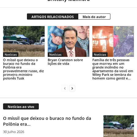
ARTIGOS RELACIONADOS
Mais do autor
Notícias
Notícias
Notícias
O míssil que deixou o
Bryan Cranston sobre
Família de três pessoas
buraco no fundo da
lições de vida
que morreu em um
Polônia era
grande incêndio no
provavelmente russo, diz
apartamento da vovó em
primeiro-ministro
Wiley Park se lembra do
polonês Tusk
homem como gentil e...
Notícias ao vivo
O míssil que deixou o buraco no fundo da
Polônia era...
30 Julho 2026