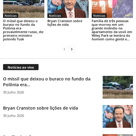
Notícias
Notícias
Notícias
O míssil que deixou o
Bryan Cranston sobre
Família de três pessoas
buraco no fundo da
lições de vida
que morreu em um
Polônia era
grande incêndio no
provavelmente russo, diz
apartamento da vovó em
primeiro-ministro
Wiley Park se lembra do
polonês Tusk
homem como gentil e...
Notícias ao vivo
O míssil que deixou o buraco no fundo da
Polônia era...
30 Julho 2026
Bryan Cranston sobre lições de vida
30 Julho 2026