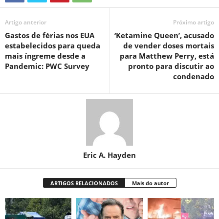
Artigo anterior
Próximo artigo
Gastos de férias nos EUA
‘Ketamine Queen’, acusado
estabelecidos para queda
de vender doses mortais
mais íngreme desde a
para Matthew Perry, está
Pandemic: PWC Survey
pronto para discutir ao
condenado
Eric A. Hayden
ARTIGOS RELACIONADOS
Mais do autor