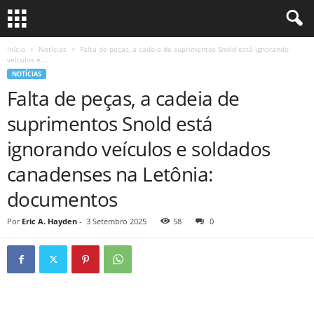
Início
Notícias
Falta de peças, a cadeia de suprimentos Snold está ignorando
veículos e...
NOTÍCIAS
Falta de peças, a cadeia de
suprimentos Snold está
ignorando veículos e soldados
canadenses na Letônia:
documentos
Por
Eric A. Hayden
-
3 Setembro 2025
58
0