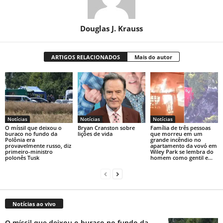
Douglas J. Krauss
ARTIGOS RELACIONADOS
Mais do autor
Notícias
Notícias
Notícias
O míssil que deixou o
Bryan Cranston sobre
Família de três pessoas
buraco no fundo da
lições de vida
que morreu em um
Polônia era
grande incêndio no
provavelmente russo, diz
apartamento da vovó em
primeiro-ministro
Wiley Park se lembra do
polonês Tusk
homem como gentil e...
Notícias ao vivo
O míssil que deixou o buraco no fundo da