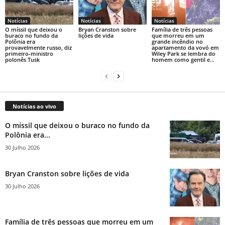
Notícias
Notícias
Notícias
O míssil que deixou o
Bryan Cranston sobre
Família de três pessoas
buraco no fundo da
lições de vida
que morreu em um
Polônia era
grande incêndio no
provavelmente russo, diz
apartamento da vovó em
primeiro-ministro
Wiley Park se lembra do
polonês Tusk
homem como gentil e...
Notícias ao vivo
O míssil que deixou o buraco no fundo da
Polônia era...
30 Julho 2026
Bryan Cranston sobre lições de vida
30 Julho 2026
Família de três pessoas que morreu em um