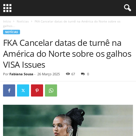
Início
Notícias
FKA Cancelar datas de turnê na América do Norte sobre os
galhos...
NOTÍCIAS
FKA Cancelar datas de turnê na
América do Norte sobre os galhos
VISA Issues
Por
Fabiana Sousa
-
26 Março 2025
67
0