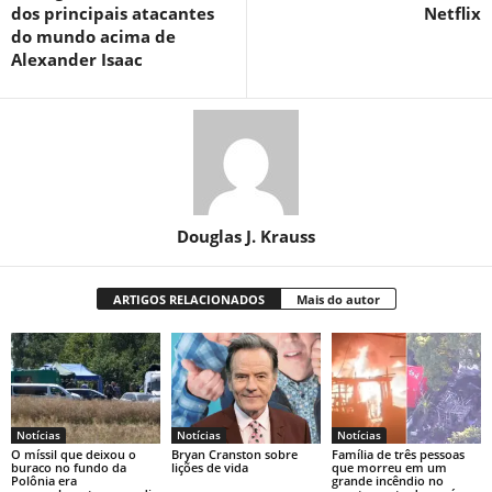
dos principais atacantes
Netflix
do mundo acima de
Alexander Isaac
Douglas J. Krauss
ARTIGOS RELACIONADOS
Mais do autor
Notícias
Notícias
Notícias
O míssil que deixou o
Bryan Cranston sobre
Família de três pessoas
buraco no fundo da
lições de vida
que morreu em um
Polônia era
grande incêndio no