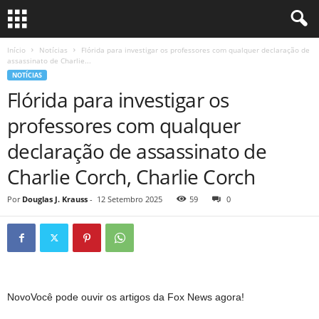
Início
Notícias
Flórida para investigar os professores com qualquer declaração de
assassinato de Charlie...
NOTÍCIAS
Flórida para investigar os
professores com qualquer
declaração de assassinato de
Charlie Corch, Charlie Corch
Por
Douglas J. Krauss
-
12 Setembro 2025
59
0
Novo
Você pode ouvir os artigos da Fox News agora!