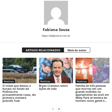
Fabiana Sousa
https://dailynerd.com.br
ARTIGOS RELACIONADOS
Mais do autor
Notícias
Notícias
Notícias
O míssil que deixou o
Bryan Cranston sobre
Família de três pessoas
buraco no fundo da
lições de vida
que morreu em um
Polônia era
grande incêndio no
provavelmente russo, diz
apartamento da vovó em
primeiro-ministro
Wiley Park se lembra do
polonês Tusk
homem como gentil e...