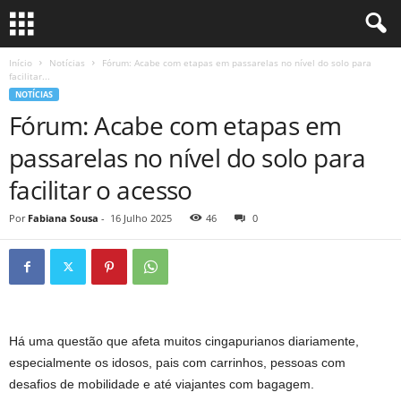
Início
Notícias
Fórum: Acabe com etapas em passarelas no nível do solo para
facilitar...
NOTÍCIAS
Fórum: Acabe com etapas em
passarelas no nível do solo para
facilitar o acesso
Por
Fabiana Sousa
-
16 Julho 2025
46
0
Há uma questão que afeta muitos cingapurianos diariamente,
especialmente os idosos, pais com carrinhos, pessoas com
desafios de mobilidade e até viajantes com bagagem.