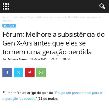
Início
Notícias
Fórum: Melhore a subsistência do Gen X-Ars antes que eles se
tornem...
NOTÍCIAS
Fórum: Melhore a subsistência do
Gen X-Ars antes que eles se
tornem uma geração perdida
Por
Fabiana Sousa
-
13 Maio 2025
81
0
Eu me refiro ao artigo de opinião “
Poupe um pensamento para x –
a geração ‘esquecida’
”(11 de maio).