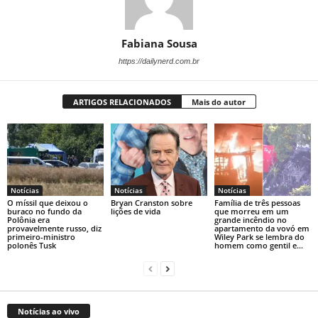
Fabiana Sousa
https://dailynerd.com.br
ARTIGOS RELACIONADOS
Mais do autor
Notícias
Notícias
Notícias
O míssil que deixou o
Bryan Cranston sobre
Família de três pessoas
buraco no fundo da
lições de vida
que morreu em um
Polônia era
grande incêndio no
provavelmente russo, diz
apartamento da vovó em
primeiro-ministro
Wiley Park se lembra do
polonês Tusk
homem como gentil e...
Notícias ao vivo