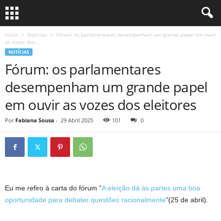
Início
Notícias
Fórum: os parlamentares desempenham um grande papel em ouvir
as vozes dos...
NOTÍCIAS
Fórum: os parlamentares
desempenham um grande papel
em ouvir as vozes dos eleitores
Por
Fabiana Sousa
-
29 Abril 2025
101
0
Eu me refiro à carta do fórum “
A eleição dá às partes uma boa
oportunidade para debater questões racionalmente
”(25 de abril).