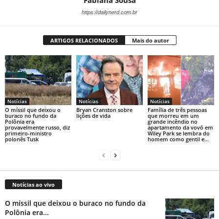
Fabiana Sousa
https://dailynerd.com.br
ARTIGOS RELACIONADOS
Mais do autor
Notícias
Notícias
Notícias
O míssil que deixou o
Bryan Cranston sobre
Família de três pessoas
buraco no fundo da
lições de vida
que morreu em um
Polônia era
grande incêndio no
provavelmente russo, diz
apartamento da vovó em
primeiro-ministro
Wiley Park se lembra do
polonês Tusk
homem como gentil e...
Notícias ao vivo
O míssil que deixou o buraco no fundo da
Polônia era...