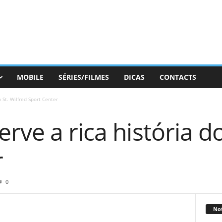
MOBILE
SÉRIES/FILMES
DICAS
CONTACTS
 St. Wilfred Sport Center
rve a rica história do
r
0
Not