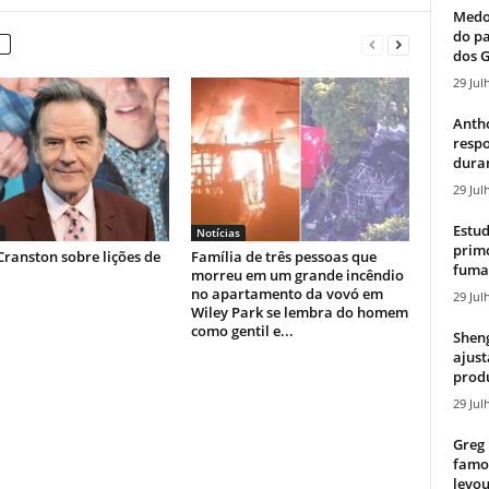
Medos
do pa
dos G
29 Jul
Antho
resp
duran
29 Jul
Estud
Notícias
primo
ranston sobre lições de
Família de três pessoas que
fumaç
morreu em um grande incêndio
no apartamento da vovó em
29 Jul
Wiley Park se lembra do homem
como gentil e...
Sheng
ajust
produ
29 Jul
Greg 
famos
levou