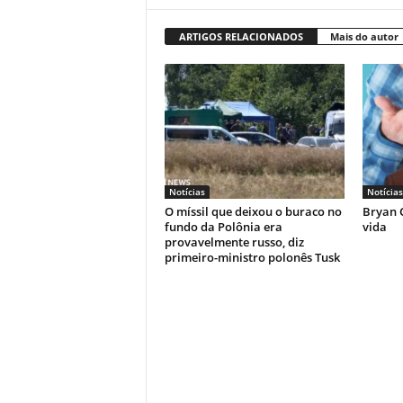
ARTIGOS RELACIONADOS
Mais do autor
Notícias
Notícias
O míssil que deixou o buraco no
Bryan C
fundo da Polônia era
vida
provavelmente russo, diz
primeiro-ministro polonês Tusk