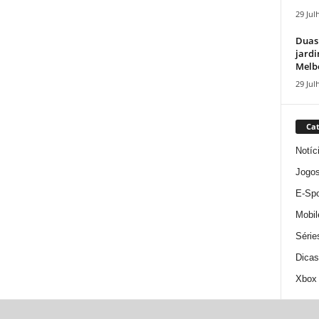
29 Jul
Duas
jardi
Melbo
29 Jul
Cat
Notíc
Jogo
E-Spo
Mobil
Série
Dicas
Xbox