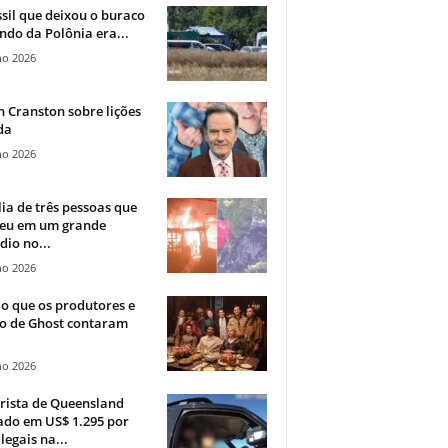
sil que deixou o buraco
ndo da Polônia era...
ho 2026
 Cranston sobre lições
da
ho 2026
ia de três pessoas que
eu em um grande
dio no...
ho 2026
o que os produtores e
co de Ghost contaram
ho 2026
rista de Queensland
ado em US$ 1.295 por
ilegais na...