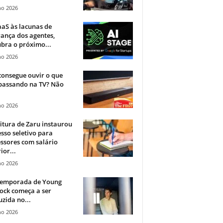
ho 2026
aS às lacunas de
ança dos agentes,
bra o próximo...
ho 2026
onsegue ouvir o que
 passando na TV? Não
.
ho 2026
itura de Zaru instaurou
sso seletivo para
ssores com salário
ior...
ho 2026
 temporada de Young
ock começa a ser
zida no...
ho 2026