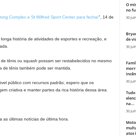
O mís
no fu
ing Complex e St Wilfred Sport Center para fechar
”, 14 de
30 Jul
Bryan
de vi
 longa história de atividades de esportes e recreação, e
ada.
30 Jul
s de tênis ou squash possam ser restabelecidos no mesmo
Famíl
morr
ra de tênis também pode ser mantida.
incên
30 Jul
vel público com recursos padrão, espero que os
 criativa e manter partes da rica história dessa área.
Tudo 
elen
na...
30 Jul
 as últimas notícias de última hora.
Moto
mult
atos 