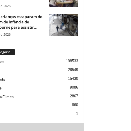
ho 2026
 crianças escaparam do
m de infância de
urne para assistir...
ho 2026
egoria
198533
ias
26549
s
15430
rts
9086
e
2867
s/Filmes
860
1