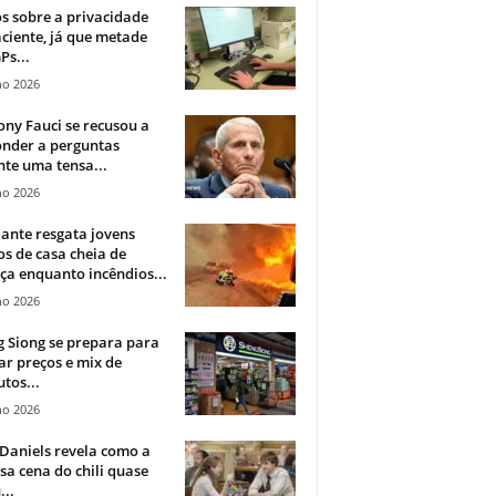
 sobre a privacidade
ciente, já que metade
Ps...
ho 2026
ny Fauci se recusou a
onder a perguntas
te uma tensa...
ho 2026
ante resgata jovens
s de casa cheia de
a enquanto incêndios...
ho 2026
 Siong se prepara para
ar preços e mix de
tos...
ho 2026
Daniels revela como a
a cena do chili quase
...