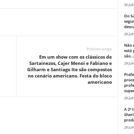
30 Jul
Do Sa
segur
descu
29 Jul
Não c
Próximo artigo
está
são..
Em um show com os clássicos de
Sartainezos, Cajer Menoi e Fabiano e
29 Jul
Gilharm e Santiago Ite são compostos
Prefe
no cenário americano. Festa do bloco
proce
americano
profe
super
29 Jul
A 2ª
Sherl
produ
29 Jul