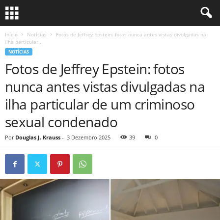
Início
Notícias
Fotos de Jeffrey Epstein: fotos nunca antes vistas divulgadas na
ilha particular...
NOTÍCIAS
Fotos de Jeffrey Epstein: fotos
nunca antes vistas divulgadas na
ilha particular de um criminoso
sexual condenado
Por
Douglas J. Krauss
-
3 Dezembro 2025
39
0