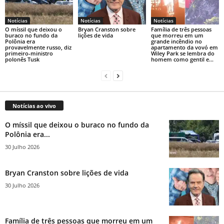
Notícias
Notícias
Notícias
O míssil que deixou o
Bryan Cranston sobre
Família de três pessoas
buraco no fundo da
lições de vida
que morreu em um
Polônia era
grande incêndio no
provavelmente russo, diz
apartamento da vovó em
primeiro-ministro
Wiley Park se lembra do
polonês Tusk
homem como gentil e...
Notícias ao vivo
O míssil que deixou o buraco no fundo da
Polônia era...
30 Julho 2026
Bryan Cranston sobre lições de vida
30 Julho 2026
Família de três pessoas que morreu em um