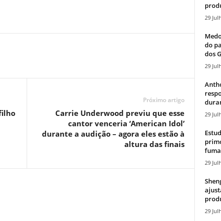
produ
29 Jul
Medos
do pa
dos G
29 Jul
Antho
resp
Próximo artigo
duran
filho
Carrie Underwood previu que esse
29 Jul
cantor venceria ‘American Idol’
Estud
durante a audição – agora eles estão à
primo
altura das finais
fumaç
29 Jul
Sheng
ajust
produ
29 Jul