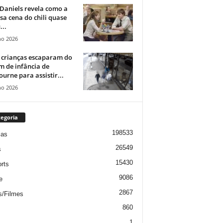
Daniels revela como a
a cena do chili quase
...
ho 2026
 crianças escaparam do
m de infância de
urne para assistir...
ho 2026
egoria
198533
ias
26549
s
15430
rts
9086
e
2867
s/Filmes
860
1