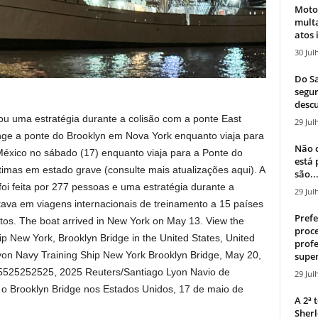
Moto
mult
atos 
30 Jul
Do Sa
segur
descu
ou uma estratégia durante a colisão com a ponte East
29 Jul
nge a ponte do Brooklyn em Nova York enquanto viaja para
Não c
éxico no sábado (17) enquanto viaja para a Ponte do
está
timas em estado grave (consulte mais atualizações aqui). A
são..
oi feita por 277 pessoas e uma estratégia durante a
29 Jul
stava em viagens internacionais de treinamento a 15 países
Prefe
os. The boat arrived in New York on May 13. View the
proce
p New York, Brooklyn Bridge in the United States, United
profe
yon Navy Training Ship New York Brooklyn Bridge, May 20,
super
525252525, 2025 Reuters/Santiago Lyon Navio de
29 Jul
 o Brooklyn Bridge nos Estados Unidos, 17 de maio de
A 2ª
Sherl