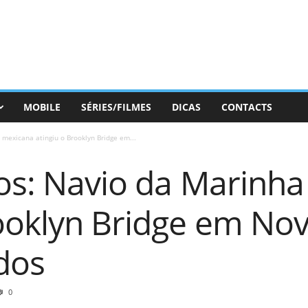
MOBILE
SÉRIES/FILMES
DICAS
CONTACTS
 mexicana atingiu o Brooklyn Bridge em...
eos: Navio da Marinh
rooklyn Bridge em No
dos
0