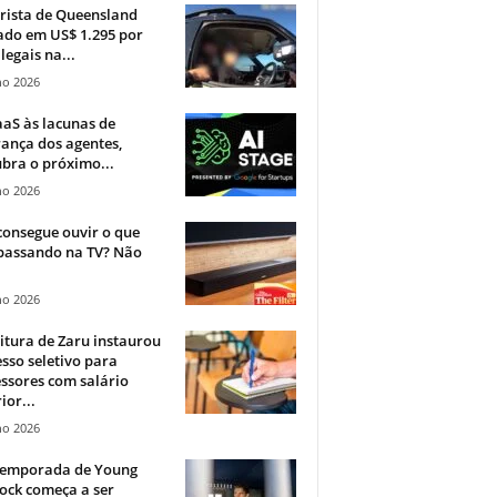
rista de Queensland
ado em US$ 1.295 por
ilegais na...
ho 2026
aS às lacunas de
ança dos agentes,
bra o próximo...
ho 2026
onsegue ouvir o que
 passando na TV? Não
.
ho 2026
itura de Zaru instaurou
sso seletivo para
ssores com salário
ior...
ho 2026
 temporada de Young
ock começa a ser