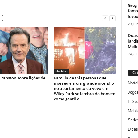
Greg 
famos
levou
29 Jul
Duas
jardi
Melbo
29 Jul
Notícias
Cat
ranston sobre lições de
Família de três pessoas que
morreu em um grande incêndio
Notíc
no apartamento da vovó em
Jogo
Wiley Park se lembra do homem
como gentil e...
E-Spo
Mobil
Série
Dicas