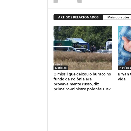
ARTIGOS RELACIONADOS
Mais do autor
Notícias
Notícias
O míssil que deixou o buraco no
Bryan C
fundo da Polônia era
vida
provavelmente russo, diz
primeiro-ministro polonês Tusk