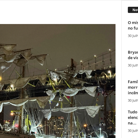
Not
O mís
no fu
30 Jul
Bryan
de vi
30 Jul
Famíl
morr
incên
30 Jul
Tudo 
elen
na...
30 Jul