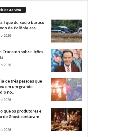
ícias ao vivo
sil que deixou o buraco
ndo da Polônia era...
ho 2026
 Cranston sobre lições
da
ho 2026
ia de três pessoas que
eu em um grande
dio no...
ho 2026
o que os produtores e
co de Ghost contaram
ho 2026