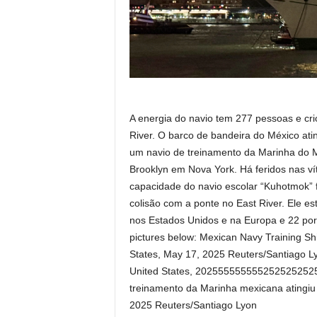
A energia do navio tem 277 pessoas e cri
River. O barco de bandeira do México ati
um navio de treinamento da Marinha do M
Brooklyn em Nova York. Há feridos nas ví
capacidade do navio escolar “Kuhotmok” f
colisão com a ponte no East River. Ele e
nos Estados Unidos e na Europa e 22 port
pictures below: Mexican Navy Training Shi
States, May 17, 2025 Reuters/Santiago L
United States, 2025555555552525252525
treinamento da Marinha mexicana atingiu
2025 Reuters/Santiago Lyon