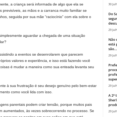
30 Jul
nte, a criança será informada de algo que ela se
previsíveis, as mãos e a carranca muito familiar se
Do Sa
nhos, seguida por sua mãe “raciocínio” com ela sobre o
segur
descu
29 Jul
e simplesmente aguardar a chegada de uma situação
Não c
dar?
está
são..
ssistindo a eventos se desenrolarem que parecem
29 Jul
rios valores e experiência, e isso está fazendo você
Prefe
s coisas é mudar a maneira como sua enteada levanta seu
proce
profe
super
29 Jul
nte à sua frustração é seu desejo genuíno pelo bem-estar
mento como você lida com isso.
A 2ª
Sherl
produ
agens parentais podem criar tensão, porque muitos pais
am aumentados, às vezes sobrecorrendo no processo. Se
29 Jul