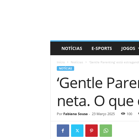
D
a
i
l
y
N
e
NOTÍCIAS
E-SPORTS
JOGOS
r
d
Início
Notícias
‘Gentle Parenting’ está estragan
NOTÍCIAS
‘Gentle Pare
neta. O que 
Por
Fabiana Sousa
-
23 Março 2025
100