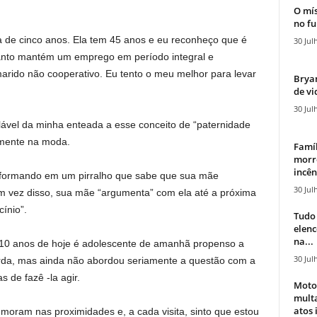
O mís
no fu
a de cinco anos. Ela tem 45 anos e eu reconheço que é
30 Jul
uanto mantém um emprego em período integral e
arido não cooperativo. Eu tento o meu melhor para levar
Bryan
de vi
30 Jul
ável da minha enteada a esse conceito de “paternidade
almente na moda.
Famíl
morr
incên
nsformando em um pirralho que sabe que sua mãe
30 Jul
 vez disso, sua mãe “argumenta” com ela até a próxima
ínio”.
Tudo 
elen
na...
 10 anos de hoje é adolescente de amanhã propenso a
30 Jul
rda, mas ainda não abordou seriamente a questão com a
s de fazê -la agir.
Moto
mult
atos 
 moram nas proximidades e, a cada visita, sinto que estou