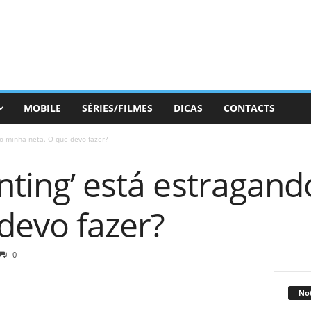
MOBILE
SÉRIES/FILMES
DICAS
CONTACTS
do minha neta. O que devo fazer?
nting’ está estragan
devo fazer?
0
Not