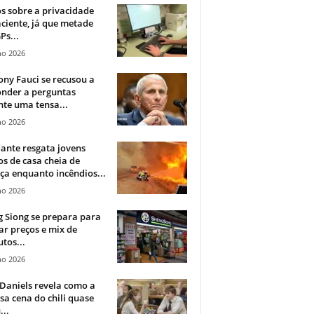
 sobre a privacidade
ciente, já que metade
Ps...
ho 2026
ny Fauci se recusou a
onder a perguntas
te uma tensa...
ho 2026
ante resgata jovens
s de casa cheia de
a enquanto incêndios...
ho 2026
 Siong se prepara para
ar preços e mix de
tos...
ho 2026
Daniels revela como a
a cena do chili quase
...