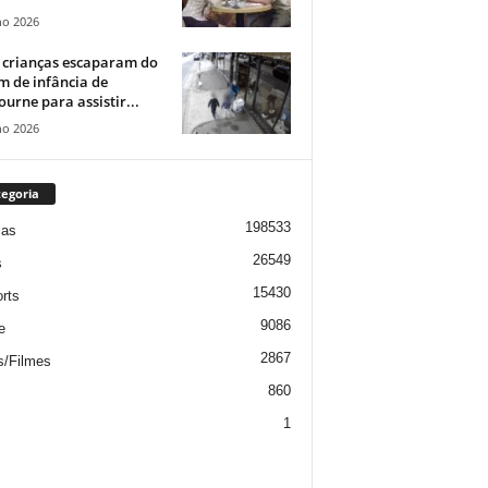
ho 2026
 crianças escaparam do
m de infância de
urne para assistir...
ho 2026
egoria
198533
ias
26549
s
15430
rts
9086
e
2867
s/Filmes
860
1