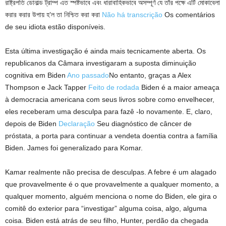
রাষ্ট্রপতি ডোনাল্ড ট্রাম্প এত স্পষ্টভাবে এবং ধারাবাহিকভাবে অসম্পূর্ণ যে তাঁর পক্ষে এটি মোকাবেলা
করার করার উপায় হ’ল তা নিশ্চিত করা করা
Não há transcrição
Os comentários
de seu idiota estão disponíveis.
Esta última investigação é ainda mais tecnicamente aberta. Os
republicanos da Câmara investigaram a suposta diminuição
cognitiva em Biden
Ano passado
No entanto, graças a Alex
Thompson e Jack Tapper
Feito de rodada
Biden é a maior ameaça
à democracia americana com seus livros sobre como envelhecer,
eles receberam uma desculpa para fazê -lo novamente. E, claro,
depois de Biden
Declaração
Seu diagnóstico de câncer de
próstata, a porta para continuar a vendeta doentia contra a família
Biden. James foi generalizado para Komar.
Kamar realmente não precisa de desculpas. A febre é um alagado
que provavelmente é o que provavelmente a qualquer momento, a
qualquer momento, alguém menciona o nome do Biden, ele gira o
comitê do exterior para “investigar” alguma coisa, algo, alguma
coisa. Biden está atrás de seu filho, Hunter, perdão da chegada