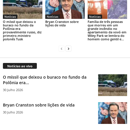
Notícias
Notícias
Notícias
O míssil que deixou o
Bryan Cranston sobre
Família de três pessoas
buraco no fundo da
lições de vida
que morreu em um
Polônia era
grande incêndio no
provavelmente russo, diz
apartamento da vovó em
primeiro-ministro
Wiley Park se lembra do
polonês Tusk
homem como gentil e...
Notícias ao vivo
O míssil que deixou o buraco no fundo da
Polônia era...
30 Julho 2026
Bryan Cranston sobre lições de vida
30 Julho 2026