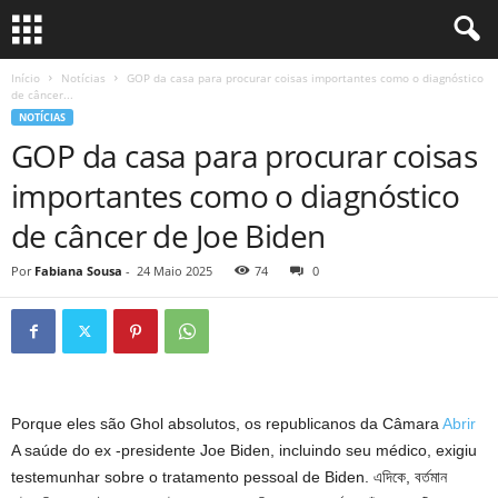
Início
Notícias
GOP da casa para procurar coisas importantes como o diagnóstico
de câncer...
NOTÍCIAS
GOP da casa para procurar coisas
importantes como o diagnóstico
de câncer de Joe Biden
Por
Fabiana Sousa
-
24 Maio 2025
74
0
Porque eles são Ghol absolutos, os republicanos da Câmara
Abrir
A saúde do ex -presidente Joe Biden, incluindo seu médico, exigiu
testemunhar sobre o tratamento pessoal de Biden. এদিকে, বর্তমান