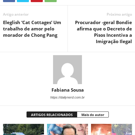
Artigo anterior
Próximo artigo
Eleglish ‘Cat Cottages’ Um
Procurador -geral Bondie
trabalho de amor pelo
afirma que o Decreto de
morador de Chong Pang
Pisos Incentiva a
Imigração Ilegal
Fabiana Sousa
https://dailynerd.com.br
ARTIGOS RELACIONADOS
Mais do autor