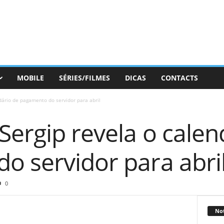
MOBILE
SÉRIES/FILMES
DICAS
CONTACTS
dário de pagamento do servidor para abril
ergip revela o calen
o servidor para abri
0
Not