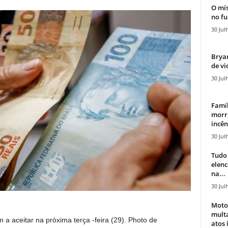
O mís
no fu
30 Jul
Bryan
de vi
30 Jul
Famíl
morr
incên
30 Jul
Tudo 
elen
na...
30 Jul
Moto
mult
 aceitar na próxima terça -feira (29). Photo de
atos 