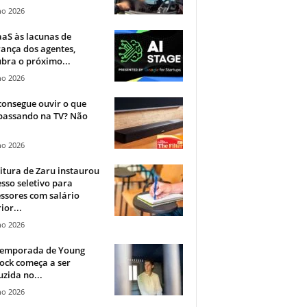
ho 2026
aS às lacunas de
ança dos agentes,
bra o próximo...
ho 2026
onsegue ouvir o que
 passando na TV? Não
.
ho 2026
itura de Zaru instaurou
sso seletivo para
ssores com salário
ior...
ho 2026
 temporada de Young
ock começa a ser
zida no...
ho 2026