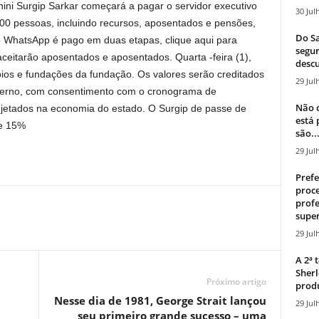
nini Surgip Sarkar começará a pagar o servidor executivo
30 Jul
.000 pessoas, incluindo recursos, aposentados e pensões,
Do Sa
 WhatsApp é pago em duas etapas, clique aqui para
segur
 aceitarão aposentados e aposentados. Quarta -feira (1),
descu
pios e fundações da fundação. Os valores serão creditados
29 Jul
verno, com consentimento com o cronograma de
Não c
jetados na economia do estado. O Surgip de passe de
está
de 15%
são..
29 Jul
Prefe
proce
profe
super
29 Jul
A 2ª
Sherl
Próximo artigo
produ
Nesse dia de 1981, George Strait lançou
29 Jul
seu primeiro grande sucesso – uma