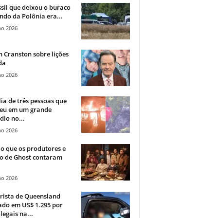
sil que deixou o buraco
ndo da Polônia era...
ho 2026
 Cranston sobre lições
da
ho 2026
ia de três pessoas que
eu em um grande
dio no...
ho 2026
o que os produtores e
co de Ghost contaram
ho 2026
rista de Queensland
ado em US$ 1.295 por
ilegais na...