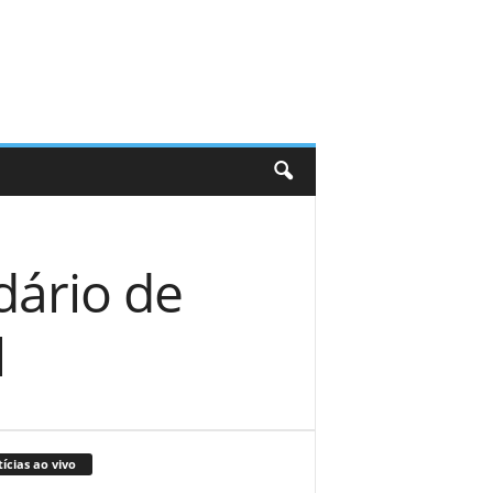
dário de
l
ícias ao vivo