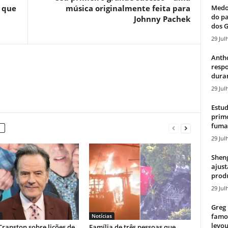
Medos
 que
música originalmente feita para
do pa
Johnny Pachek
dos G
29 Jul
Antho
resp
duran
29 Jul
Estud
primo
fumaç
29 Jul
Sheng
ajust
produ
29 Jul
Greg 
famos
Notícias
levou
ranston sobre lições de
Família de três pessoas que