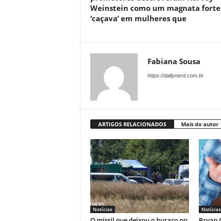
Weinstein como um magnata forte
‘caçava’ em mulheres que
Fabiana Sousa
https://dailynerd.com.br
ARTIGOS RELACIONADOS
Mais do autor
Notícias
Notícias
O míssil que deixou o buraco no
Bryan C