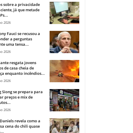
 sobre a privacidade
ciente, já que metade
Ps...
ho 2026
ny Fauci se recusou a
onder a perguntas
te uma tensa...
ho 2026
ante resgata jovens
s de casa cheia de
a enquanto incêndios...
ho 2026
 Siong se prepara para
ar preços e mix de
tos...
ho 2026
Daniels revela como a
a cena do chili quase
...