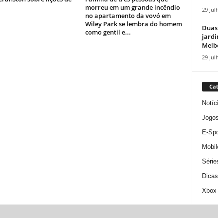
morreu em um grande incêndio
29 Jul
no apartamento da vovó em
Wiley Park se lembra do homem
Duas
como gentil e...
jardi
Melbo
29 Jul
Cat
Notíc
Jogo
E-Spo
Mobil
Série
Dicas
Xbox