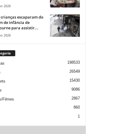
ho 2026
 crianças escaparam do
m de infância de
urne para assistir...
ho 2026
egoria
198533
ias
26549
s
15430
rts
9086
e
2867
s/Filmes
860
1