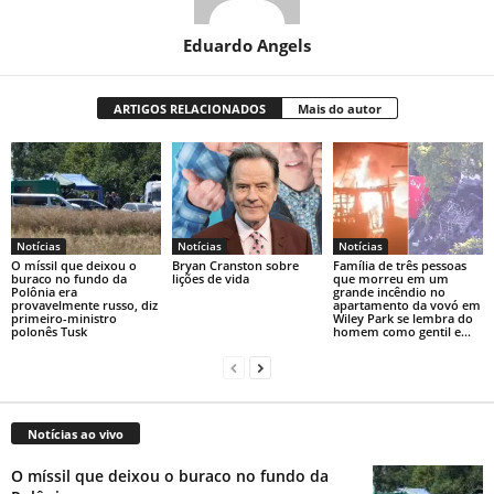
Eduardo Angels
ARTIGOS RELACIONADOS
Mais do autor
Notícias
Notícias
Notícias
O míssil que deixou o
Bryan Cranston sobre
Família de três pessoas
buraco no fundo da
lições de vida
que morreu em um
Polônia era
grande incêndio no
provavelmente russo, diz
apartamento da vovó em
primeiro-ministro
Wiley Park se lembra do
polonês Tusk
homem como gentil e...
Notícias ao vivo
O míssil que deixou o buraco no fundo da