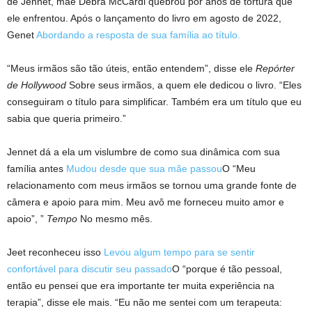
de Jennet, mãe Debra McCardi quebrou por anos de tortura que
ele enfrentou. Após o lançamento do livro em agosto de 2022,
Genet
Abordando a resposta de sua família ao título.
“Meus irmãos são tão úteis, então entendem”, disse ele
Repórter
de Hollywood
Sobre seus irmãos, a quem ele dedicou o livro. “Eles
conseguiram o título para simplificar. Também era um título que eu
sabia que queria primeiro.”
Jennet dá a ela um vislumbre de como sua dinâmica com sua
família antes
Mudou desde que sua mãe passou
O “Meu
relacionamento com meus irmãos se tornou uma grande fonte de
câmera e apoio para mim. Meu avô me forneceu muito amor e
apoio”, ”
Tempo
No mesmo mês.
Jeet reconheceu isso
Levou algum tempo para se sentir
confortável para discutir seu passado
O “porque é tão pessoal,
então eu pensei que era importante ter muita experiência na
terapia”, disse ele mais. “Eu não me sentei com um terapeuta: