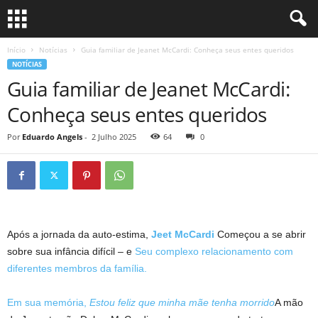
Início
Notícias
Guia familiar de Jeanet McCardi: Conheça seus entes queridos
NOTÍCIAS
Guia familiar de Jeanet McCardi:
Conheça seus entes queridos
Por
Eduardo Angels
-
2 Julho 2025
64
0
Após a jornada da auto-estima,
Jeet McCardi
Começou a se abrir
sobre sua infância difícil – e
Seu complexo relacionamento com
diferentes membros da família.
Em sua memória,
Estou feliz que minha mãe tenha morrido
A mão