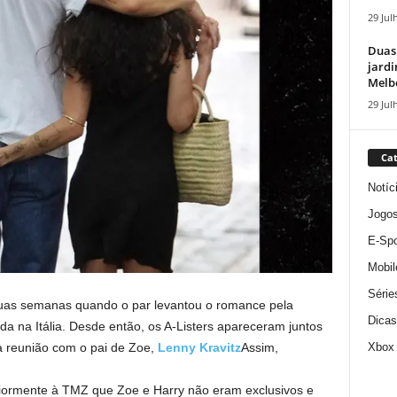
29 Jul
Duas
jardi
Melbo
29 Jul
Cat
Notíc
Jogo
E-Spo
Mobil
Série
duas semanas quando o par levantou o romance pela
Dicas
 na Itália. Desde então, os A-Listers apareceram juntos
Xbox
a reunião com o pai de Zoe,
Lenny Kravitz
Assim,
iormente à TMZ que Zoe e Harry não eram exclusivos e