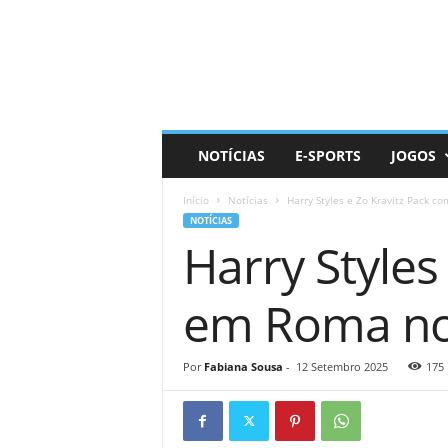
D
a
i
l
y
N
e
NOTÍCIAS
E-SPORTS
JOGOS
r
d
Início
Notícias
Harry Styles e Zo Kravitz Pack c
NOTÍCIAS
Harry Styles
em Roma n
Por
Fabiana Sousa
-
12 Setembro 2025
175