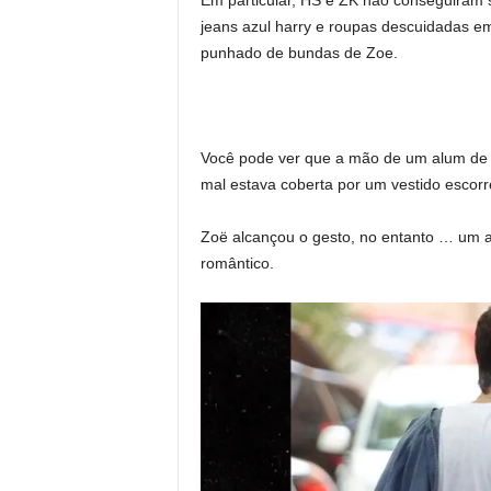
Em particular, HS e ZK não conseguiram 
jeans azul harry e roupas descuidadas 
punhado de bundas de Zoe.
Você pode ver que a mão de um alum de d
mal estava coberta por um vestido escorreg
Zoë alcançou o gesto, no entanto … um a
romântico.