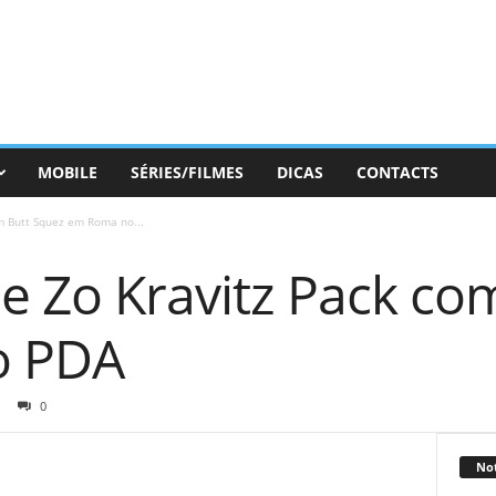
MOBILE
SÉRIES/FILMES
DICAS
CONTACTS
om Butt Squez em Roma no...
 e Zo Kravitz Pack co
o PDA
0
Not