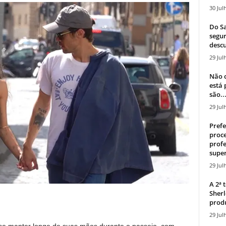
30 Jul
Do Sa
segur
descu
29 Jul
Não c
está
são..
29 Jul
Prefe
proce
profe
super
29 Jul
A 2ª
Sherl
produ
29 Jul