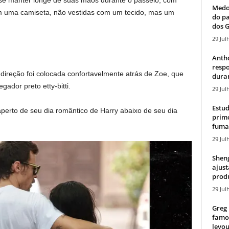
se manter longe de suas mãos durante o passeio, com
Medos
em uma camiseta, não vestidas com um tecido, mas um
do pa
dos G
29 Jul
Antho
resp
ireção foi colocada confortavelmente atrás de Zoe, que
duran
ador preto etty-bitti.
29 Jul
Estud
perto de seu dia romântico de Harry abaixo de seu dia
primo
fumaç
29 Jul
Sheng
ajust
produ
29 Jul
Greg 
famos
levou