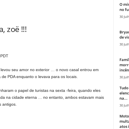
O mís
no fu
30 Jul
 zoë !!!
Bryan
de vi
30 Jul
 PDT
Famíl
morr
incên
levou seu amor no exterior … o novo casal entrou em
de PDA enquanto o levava para os locais.
30 Jul
Tudo 
nharam o papel de turistas na sexta -feira, quando eles
elen
a na cidade eterna … no entanto, ambos estavam mais
na...
s antigos.
30 Jul
Moto
mult
atos 