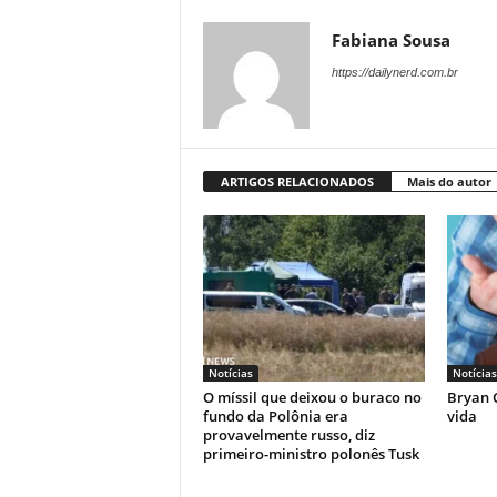
Fabiana Sousa
https://dailynerd.com.br
ARTIGOS RELACIONADOS
Mais do autor
Notícias
Notícias
O míssil que deixou o buraco no
Bryan C
fundo da Polônia era
vida
provavelmente russo, diz
primeiro-ministro polonês Tusk