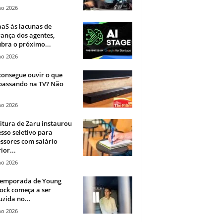
ho 2026
aS às lacunas de
ança dos agentes,
bra o próximo...
ho 2026
onsegue ouvir o que
 passando na TV? Não
.
ho 2026
itura de Zaru instaurou
sso seletivo para
ssores com salário
ior...
ho 2026
 temporada de Young
ock começa a ser
zida no...
ho 2026