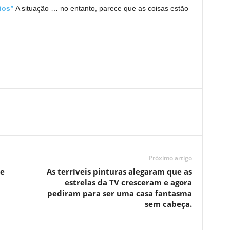
ios”
A situação … no entanto, parece que as coisas estão
Próximo artigo
de
As terríveis pinturas alegaram que as
estrelas da TV cresceram e agora
pediram para ser uma casa fantasma
sem cabeça.