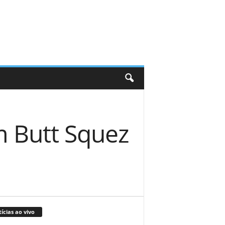
m Butt Squez
ícias ao vivo