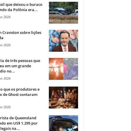
sil que deixou o buraco
ndo da Polônia era...
ho 2026
 Cranston sobre lições
da
ho 2026
ia de três pessoas que
eu em um grande
dio no...
ho 2026
o que os produtores e
co de Ghost contaram
ho 2026
rista de Queensland
ado em US$ 1.295 por
ilegais na...