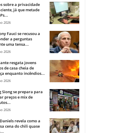
 sobre a privacidade
ciente, já que metade
Ps...
ho 2026
ny Fauci se recusou a
onder a perguntas
te uma tensa...
ho 2026
ante resgata jovens
s de casa cheia de
a enquanto incêndios...
ho 2026
 Siong se prepara para
ar preços e mix de
tos...
ho 2026
Daniels revela como a
a cena do chili quase
...