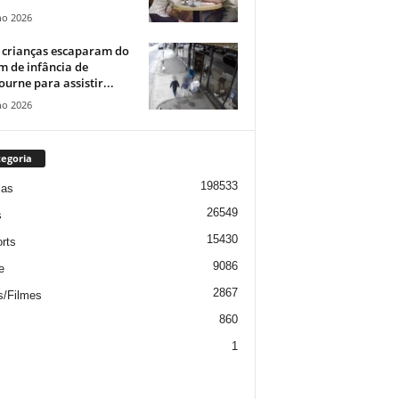
ho 2026
 crianças escaparam do
m de infância de
urne para assistir...
ho 2026
egoria
198533
ias
26549
s
15430
rts
9086
e
2867
s/Filmes
860
1