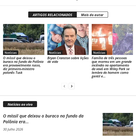
ARTIGOS RELACIONADOS
Mais do autor
Notícias
Notícias
Notícias
O míssil que deixou o
Bryan Cranston sobre lições
Família de três pessoas
buraco no fundo da Polônia
de vida
que morreu em um grande
era provavelmente russo,
incêndio no apartamento
diz primeiro-ministro
da vovó em Wiley Park se
polonês Tusk
lembra do homem como
gentil e...
Notícias ao vivo
O míssil que deixou o buraco no fundo da
Polônia era...
30 Julho 2026