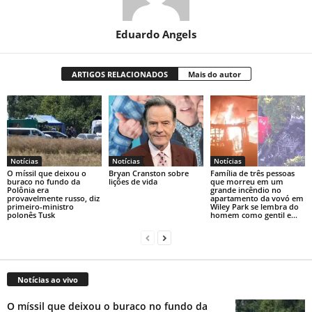
Eduardo Angels
ARTIGOS RELACIONADOS
Mais do autor
Notícias
Notícias
Notícias
O míssil que deixou o
Bryan Cranston sobre
Família de três pessoas
buraco no fundo da
lições de vida
que morreu em um
Polônia era
grande incêndio no
provavelmente russo, diz
apartamento da vovó em
primeiro-ministro
Wiley Park se lembra do
polonês Tusk
homem como gentil e...
Notícias ao vivo
O míssil que deixou o buraco no fundo da