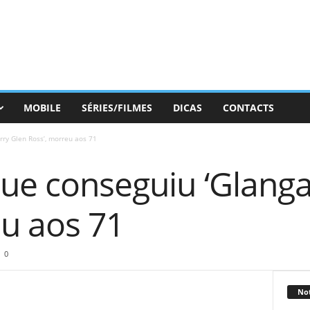
MOBILE
SÉRIES/FILMES
DICAS
CONTACTS
rry Glen Ross’, morreu aos 71
que conseguiu ‘Glang
eu aos 71
0
Not