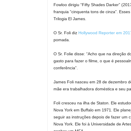
Fowloo dirigiu “Fifty Shades Darker” (201
franquia “cinquenta tons de cinza”. Esses
Trilogia El James.
O Sr. Foli diz
Hollywood Reporter em 201
pomada.
O Sr. Folie disse: “Acho que na direção 
gasto para fazer o filme, o que é pessoa
conferência”.
James Foli nasceu em 28 de dezembro de
mãe era trabalhadora doméstica e seu pa
Foli cresceu na ilha de Staton. Ele estud
Nova York em Buffalo em 1971. Ele planej
seguir as instruções depois de fazer um
Nova York. Ele foi à Universidade de Arte