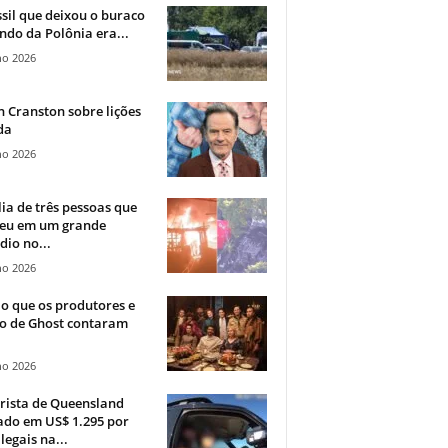
sil que deixou o buraco
ndo da Polônia era...
ho 2026
 Cranston sobre lições
da
ho 2026
ia de três pessoas que
eu em um grande
dio no...
ho 2026
o que os produtores e
co de Ghost contaram
ho 2026
rista de Queensland
ado em US$ 1.295 por
ilegais na...