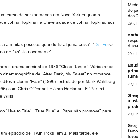
Medos
do pa
e um curso de seis semanas em Nova York enquanto
dos G
ade Johns Hopkins na Universidade de Johns Hopkins, aos
29 Jul
Antho
resp
sta a muitas pessoas quando fiz alguma coisa”, ”
Sr. Foli
O
duran
ria de fazê -lo novamente”.
29 Jul
Estud
iram o drama criminal de 1986 “Close Range”. Vários anos
primo
ção cinematográfica de “After Dark, My Sweet” no romance
fumaç
éditos incluem “Fear” (1996), estrelado por Mark Wahlberg
29 Jul
96) com Chris O’Donnell e Jean Hackman; E “Perfect
Sheng
 Willis.
ajust
produ
uindo “Live to Tale”, “True Blue” e “Papa não promove” para
29 Jul
Greg 
famos
 um episódio de “Twin Picks” em 1. Mais tarde, ele
levou