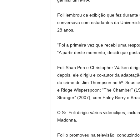
ganhar um MFA.
Foli lembrou da exibição que fez durant
conversava com estudantes da Universid
28 anos.
“Foi a primeira vez que recebi uma respo
“A partir deste momento, decidi que gosta
Foli Shan Pen e Christopher Walken dirig
depois, ele dirigiu e co-autor da adapta
do crime de Jim Thompson no 5º. Seus cr
e Ridge Wisperspoon; “The Chamber” (19
Stranger” (2007), com Haley Berry e Bruce
O Sr. Foli dirigiu vários videoclipes, incl
Madonna.
Foli o promoveu na televisão, conduzindo