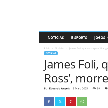
D
a
i
l
y
N
e
NOTÍCIAS
E-SPORTS
JOGOS
r
d
Início
Notícias
James Foli, que conseguiu ‘Glanga
NOTÍCIAS
James Foli, 
Ross’, morr
Por
Eduardo Angels
-
9 Maio 2025
89