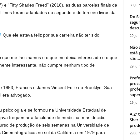
30 Jul
7) e “Fifty Shades Freed” (2018), as duas parcelas finais da
 filmes foram adaptados do segundo e do terceiro livros da
Do Sa
segur
descu
7
Que ele estava feliz por sua carreira não ter sido
29 Jul
Não c
está
do que me fascinamos e o que me deixa interessado e o que
são..
lmente interessante, não cumpre nenhum tipo de
29 Jul
Prefe
proce
 1953, Frances e James Vincent Folle no Brooklyn. Sua
profe
super
i era advogado.
29 Jul
ou psicologia e se formou na Universidade Estadual de
A 2ª
ava frequentar a faculdade de medicina, mas decidiu
Sherl
produ
 curso de produção de seis semanas na Universidade de
s Cinematográficas no sul da Califórnia em 1979 para
29 Jul