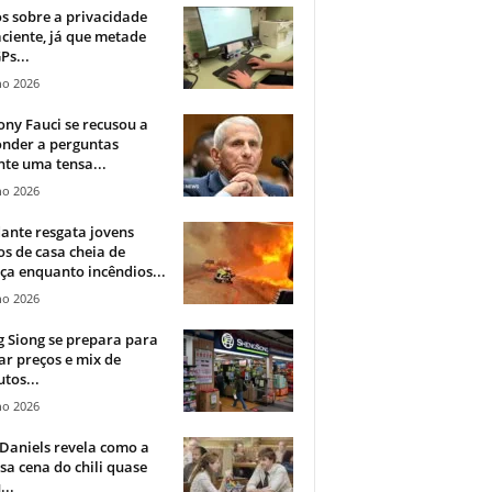
 sobre a privacidade
ciente, já que metade
Ps...
ho 2026
ny Fauci se recusou a
onder a perguntas
te uma tensa...
ho 2026
ante resgata jovens
s de casa cheia de
a enquanto incêndios...
ho 2026
 Siong se prepara para
ar preços e mix de
tos...
ho 2026
Daniels revela como a
a cena do chili quase
...