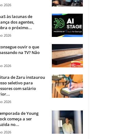
ho 2026
aS às lacunas de
ança dos agentes,
bra o próximo...
ho 2026
onsegue ouvir o que
 passando na TV? Não
.
ho 2026
itura de Zaru instaurou
sso seletivo para
ssores com salário
ior...
ho 2026
 temporada de Young
ock começa a ser
zida no...
ho 2026