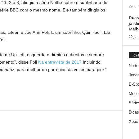
1, 2 e 3, atingiu a série Netflix sobre o sublinhado do
29 Jul
 série BBC com o mesmo nome. Ele também dirigiu os
Duas
jardi
Melbo
ãs, Eileen e Joe Ann Foli; E um sobrinho, Quin -Soli. Ele
29 Jul
oli.
ida de Up -eft, esquerda e direitos e direitos e sempre
Cat
omento”, disse Foli
Na entrevista de 2017
Incluindo
Notíc
 nariz, para melhor ou para pior, às vezes para pior.”
Jogo
E-Spo
Mobil
Série
Dicas
Xbox