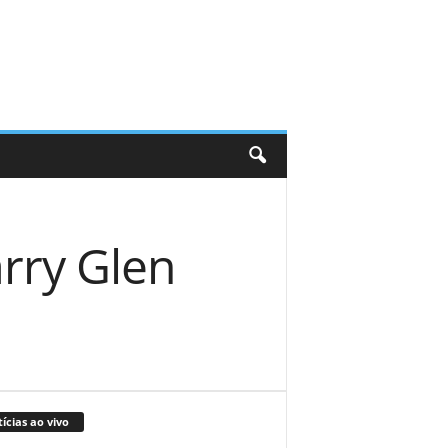
arry Glen
ícias ao vivo