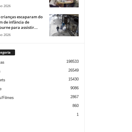
ho 2026
 crianças escaparam do
m de infância de
urne para assistir...
ho 2026
egoria
198533
ias
26549
s
15430
rts
9086
e
2867
s/Filmes
860
1