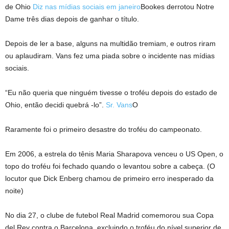
de Ohio
Diz nas mídias sociais em janeiro
Bookes derrotou Notre
Dame três dias depois de ganhar o título.
Depois de ler a base, alguns na multidão tremiam, e outros riram
ou aplaudiram. Vans fez uma piada sobre o incidente nas mídias
sociais.
“Eu não queria que ninguém tivesse o troféu depois do estado de
Ohio, então decidi quebrá -lo”.
Sr. Vans
O
Raramente foi o primeiro desastre do troféu do campeonato.
Em 2006, a estrela do tênis Maria Sharapova venceu o US Open, o
topo do troféu foi fechado quando o levantou sobre a cabeça. (O
locutor que Dick Enberg chamou de primeiro erro inesperado da
noite)
No dia 27, o clube de futebol Real Madrid comemorou sua Copa
del Rey contra o Barcelona, ​​excluindo o troféu do nível superior de