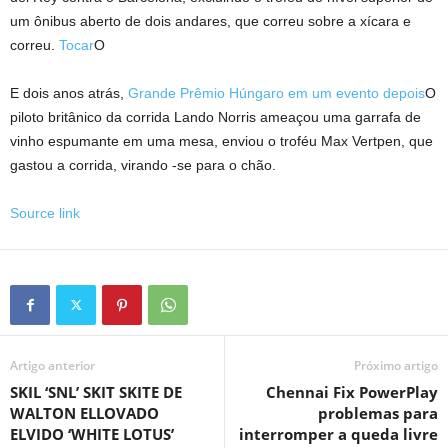
um ônibus aberto de dois andares, que correu sobre a xícara e
correu.
Tocar
O
E dois anos atrás,
Grande Prêmio Húngaro em um evento depois
O
piloto britânico da corrida Lando Norris ameaçou uma garrafa de
vinho espumante em uma mesa, enviou o troféu Max Vertpen, que
gastou a corrida, virando -se para o chão.
Source link
Artigo anterior
Próximo artigo
SKIL ‘SNL’ SKIT SKITE DE
Chennai Fix PowerPlay
WALTON ELLOVADO
problemas para
ELVIDO ‘WHITE LOTUS’
interromper a queda livre