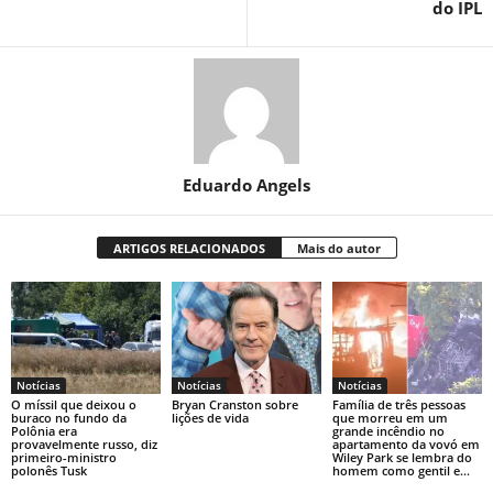
do IPL
Eduardo Angels
ARTIGOS RELACIONADOS
Mais do autor
Notícias
Notícias
Notícias
O míssil que deixou o
Bryan Cranston sobre
Família de três pessoas
buraco no fundo da
lições de vida
que morreu em um
Polônia era
grande incêndio no
provavelmente russo, diz
apartamento da vovó em
primeiro-ministro
Wiley Park se lembra do
polonês Tusk
homem como gentil e...