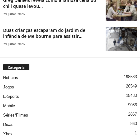
Greg Daniels revela como a famosa cena do
chili quase levou...
29 Julho 2026
Duas crianças escaparam do jardim de
infância de Melbourne para assistir...
29 Julho 2026
Categoria
198533
Notícias
26549
Jogos
15430
E-Sports
9086
Mobile
2867
Séries/Filmes
860
Dicas
1
Xbox