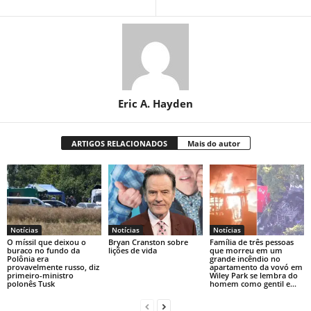
Eric A. Hayden
ARTIGOS RELACIONADOS
Mais do autor
Notícias
Notícias
Notícias
O míssil que deixou o
Bryan Cranston sobre
Família de três pessoas
buraco no fundo da
lições de vida
que morreu em um
Polônia era
grande incêndio no
provavelmente russo, diz
apartamento da vovó em
primeiro-ministro
Wiley Park se lembra do
polonês Tusk
homem como gentil e...