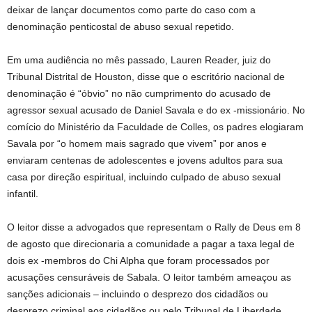
deixar de lançar documentos como parte do caso com a
denominação penticostal de abuso sexual repetido.
Em uma audiência no mês passado, Lauren Reader, juiz do
Tribunal Distrital de Houston, disse que o escritório nacional de
denominação é “óbvio” no não cumprimento do acusado de
agressor sexual acusado de Daniel Savala e do ex -missionário. No
comício do Ministério da Faculdade de Colles, os padres elogiaram
Savala por “o homem mais sagrado que vivem” por anos e
enviaram centenas de adolescentes e jovens adultos para sua
casa por direção espiritual, incluindo culpado de abuso sexual
infantil.
O leitor disse a advogados que representam o Rally de Deus em 8
de agosto que direcionaria a comunidade a pagar a taxa legal de
dois ex -membros do Chi Alpha que foram processados ​​por
acusações censuráveis ​​de Sabala. O leitor também ameaçou as
sanções adicionais – incluindo o desprezo dos cidadãos ou
desprezo criminal aos cidadãos ou pelo Tribunal de Liberdade