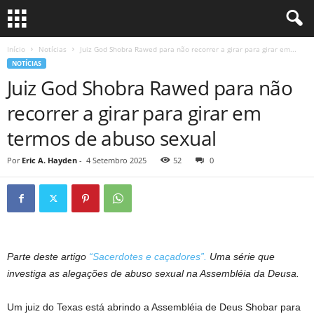
Início
Notícias
Juiz God Shobra Rawed para não recorrer a girar para girar em...
NOTÍCIAS
Juiz God Shobra Rawed para não
recorrer a girar para girar em
termos de abuso sexual
Por
Eric A. Hayden
-
4 Setembro 2025
52
0
Parte deste artigo
“Sacerdotes e caçadores”.
Uma série que
investiga as alegações de abuso sexual na Assembléia da Deusa.
Um juiz do Texas está abrindo a Assembléia de Deus Shobar para