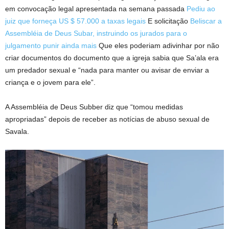
em convocação legal apresentada na semana passada
Pediu ao
juiz que forneça US $ 57.000 a taxas legais
E solicitação
Beliscar a
Assembléia de Deus Subar, instruindo os jurados para o
julgamento punir ainda mais
Que eles poderiam adivinhar por não
criar documentos do documento que a igreja sabia que Sa’ala era
um predador sexual e “nada para manter ou avisar de enviar a
criança e o jovem para ele”.
A Assembléia de Deus Subber diz que “tomou medidas
apropriadas” depois de receber as notícias de abuso sexual de
Savala.