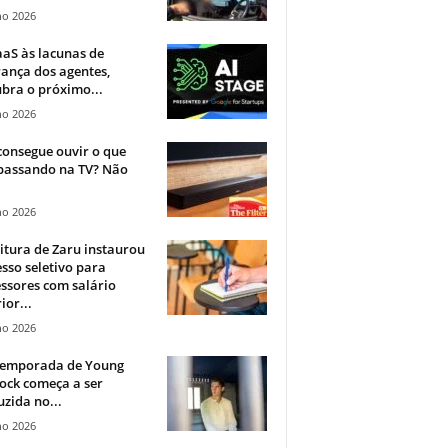
ho 2026
aS às lacunas de
ança dos agentes,
bra o próximo...
ho 2026
onsegue ouvir o que
 passando na TV? Não
.
ho 2026
itura de Zaru instaurou
sso seletivo para
ssores com salário
ior...
ho 2026
 temporada de Young
ock começa a ser
zida no...
ho 2026