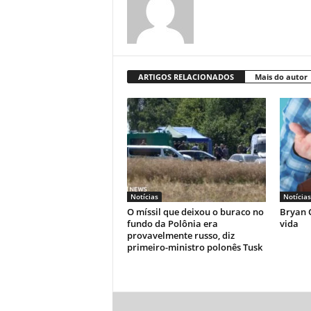
ARTIGOS RELACIONADOS
Mais do autor
Notícias
Notícias
O míssil que deixou o buraco no
Bryan C
fundo da Polônia era
vida
provavelmente russo, diz
primeiro-ministro polonês Tusk