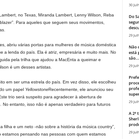
30 Jul
Lambert, no Texas, Miranda Lambert, Lenny Wilson, Reba
Do Sa
segur
ailblazer”. Para aqueles que seguem seus movimentos,
descu
as.
29 Jul
es, abriu várias portas para mulheres de música doméstica
Não c
está
e a lenda do país. Ela é atriz, empresária e muito mais. No
são..
eguida pela trilha que ajudou a MacEnta a queimar e
29 Jul
lson é um desses artistas.
Prefe
ito em ser uma estrela do país. Em vez disso, ele escolheu
proce
profe
ndo um papel
Yellowstone
Recentemente, ele anunciou seu
super
te trio será suspeito para agradecer à abertura de
29 Jul
. No entanto, isso não é apenas verdadeiro para futuros
A 2ª
Sherl
produ
ilha e um neto -não sobre a história da música country”,
29 Jul
ão estamos pensando nas pessoas com quem estamos