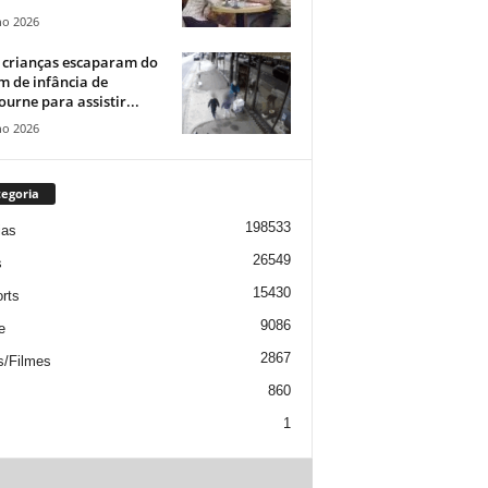
ho 2026
 crianças escaparam do
m de infância de
urne para assistir...
ho 2026
egoria
198533
ias
26549
s
15430
rts
9086
e
2867
s/Filmes
860
1