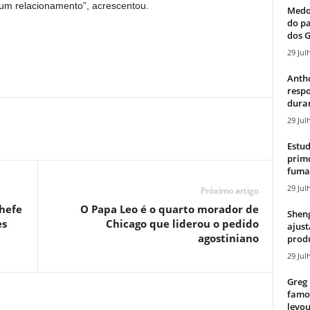
 um relacionamento”, acrescentou.
Medos
do pa
dos G
29 Jul
Antho
resp
duran
29 Jul
Estud
primo
fumaç
29 Jul
Próximo artigo
chefe
O Papa Leo é o quarto morador de
Sheng
es
Chicago que liderou o pedido
ajust
agostiniano
produ
29 Jul
Greg 
famos
levou