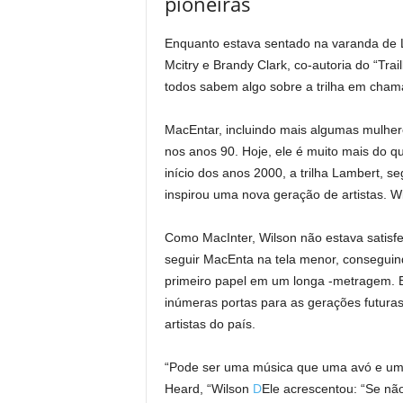
pioneiras
Enquanto estava sentado na varanda de 
Mcitry e Brandy Clark, co-autoria do “Tr
todos sabem algo sobre a trilha em cham
MacEntar, incluindo mais algumas mulher
nos anos 90. Hoje, ele é muito mais do qu
início dos anos 2000, a trilha Lambert, s
inspirou uma nova geração de artistas. Wi
Como MacInter, Wilson não estava satisfe
seguir MacEnta na tela menor, consegui
primeiro papel em um longa -metragem. Es
inúmeras portas para as gerações futuras
artistas do país.
“Pode ser uma música que uma avó e uma f
Heard, “Wilson
D
Ele acrescentou: “Se n