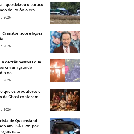
sil que deixou o buraco
ndo da Polônia era...
ho 2026
 Cranston sobre lições
da
ho 2026
ia de três pessoas que
eu em um grande
dio no...
ho 2026
o que os produtores e
co de Ghost contaram
ho 2026
rista de Queensland
ado em US$ 1.295 por
ilegais na...