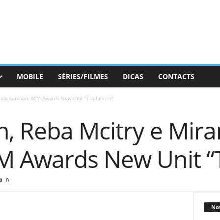
MOBILE
SÉRIES/FILMES
DICAS
CONTACTS
anda Lambert ACM Awards New Unit “Trailblazer”
n, Reba Mcitry e Mir
 Awards New Unit “Tr
0
Not