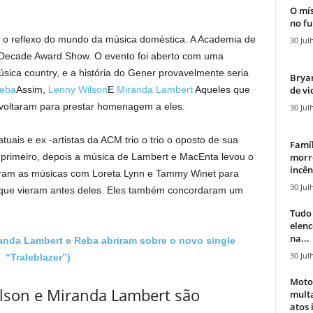
O mís
no fu
ra o reflexo do mundo da música doméstica. A Academia de
30 Jul
-Decade Award Show. O evento foi aberto com uma
sica country, e a história do Gener provavelmente seria
Bryan
de vi
eba
Assim,
Lenny Wilson
E
Miranda Lambert
Aqueles que
” voltaram para prestar homenagem a eles.
30 Jul
uais e ex -artistas da ACM trio o trio o oposto de sua
Famíl
morr
o primeiro, depois a música de Lambert e MacEnta levou o
incên
 viram as músicas com Loreta Lynn e Tammy Winet para
30 Jul
 que vieram antes deles. Eles também concordaram um
Tudo 
elen
na...
anda Lambert e Reba abriram sobre o novo single
30 Jul
“Traleblazer”)
Moto
lson e Miranda Lambert são
mult
atos 