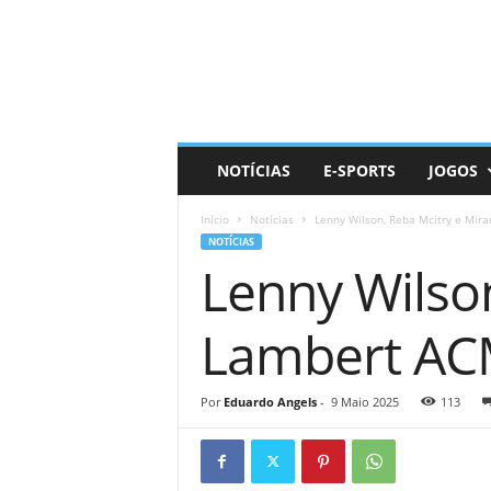
D
a
i
l
y
N
e
NOTÍCIAS
E-SPORTS
JOGOS
r
d
Início
Notícias
Lenny Wilson, Reba Mcitry e Mir
NOTÍCIAS
Lenny Wilso
Lambert ACM
Por
Eduardo Angels
-
9 Maio 2025
113