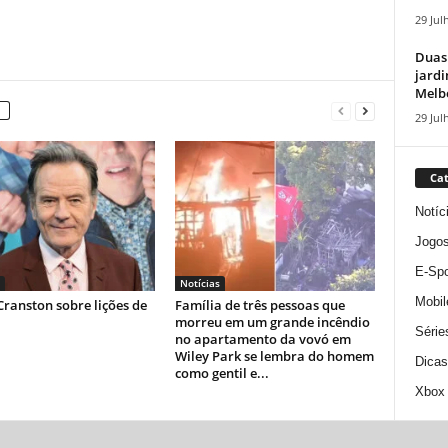
29 Jul
Duas
jardi
Melbo
29 Jul
Cat
Notíc
Jogo
E-Spo
Notícias
Mobil
ranston sobre lições de
Família de três pessoas que
morreu em um grande incêndio
Série
no apartamento da vovó em
Wiley Park se lembra do homem
Dicas
como gentil e...
Xbox