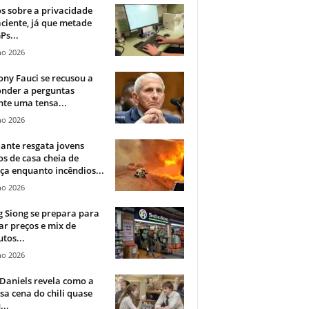
 sobre a privacidade
ciente, já que metade
Ps...
ho 2026
ny Fauci se recusou a
onder a perguntas
te uma tensa...
ho 2026
ante resgata jovens
s de casa cheia de
a enquanto incêndios...
ho 2026
 Siong se prepara para
ar preços e mix de
tos...
ho 2026
Daniels revela como a
a cena do chili quase
...