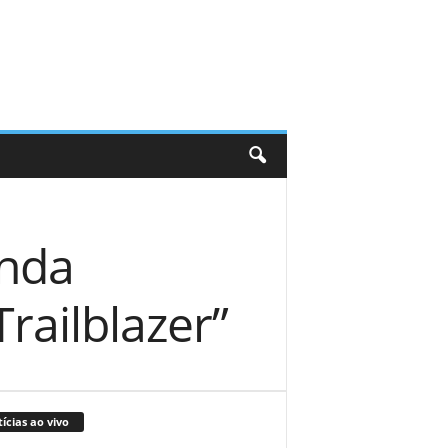
anda
ailblazer”
ícias ao vivo