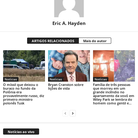
Eric A. Hayden
ARTIGOS RELACIONADOS
Mais do autor
Notícias
Notícias
Notícias
O míssil que deixou o
Bryan Cranston sobre
Família de três pessoas
buraco no fundo da
lições de vida
que morreu em um
Polônia era
grande incêndio no
provavelmente russo, diz
apartamento da vovó em
primeiro-ministro
Wiley Park se lembra do
polonês Tusk
homem como gentil e...
Notícias ao vivo