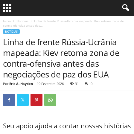
Início
Notícias
Linha de frente Rússia-Ucrânia mapeada: Kiev retoma zona de
contra-ofensiva antes das...
NOTÍCIAS
Linha de frente Rússia-Ucrânia
mapeada: Kiev retoma zona de
contra-ofensiva antes das
negociações de paz dos EUA
Por
Eric A. Hayden
-
19 Fevereiro 2026
31
0
Seu apoio ajuda a contar nossas histórias