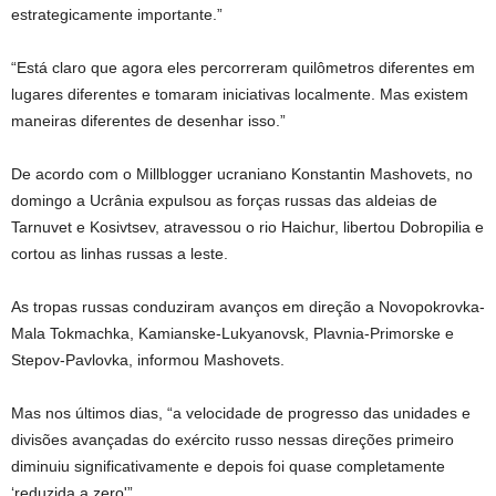
estrategicamente importante.”
“Está claro que agora eles percorreram quilômetros diferentes em
lugares diferentes e tomaram iniciativas localmente. Mas existem
maneiras diferentes de desenhar isso.”
De acordo com o Millblogger ucraniano Konstantin Mashovets, no
domingo a Ucrânia expulsou as forças russas das aldeias de
Tarnuvet e Kosivtsev, atravessou o rio Haichur, libertou Dobropilia e
cortou as linhas russas a leste.
As tropas russas conduziram avanços em direção a Novopokrovka-
Mala Tokmachka, Kamianske-Lukyanovsk, Plavnia-Primorske e
Stepov-Pavlovka, informou Mashovets.
Mas nos últimos dias, “a velocidade de progresso das unidades e
divisões avançadas do exército russo nessas direções primeiro
diminuiu significativamente e depois foi quase completamente
‘reduzida a zero'”.