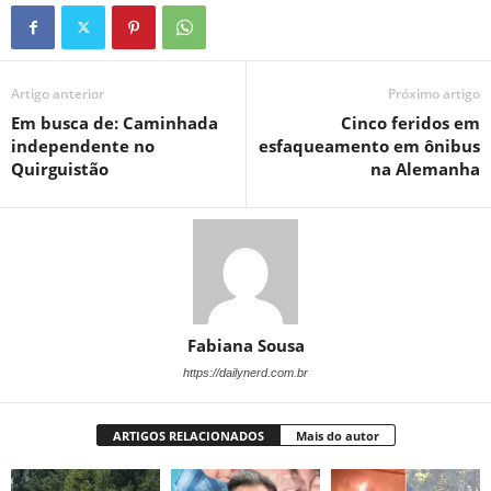
Artigo anterior
Próximo artigo
Em busca de: Caminhada
Cinco feridos em
independente no
esfaqueamento em ônibus
Quirguistão
na Alemanha
Fabiana Sousa
https://dailynerd.com.br
ARTIGOS RELACIONADOS
Mais do autor