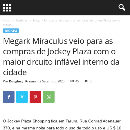
Início
Notícias
Megark Miraculus veio para as compras de Jockey Plaza com o
maior...
NOTÍCIAS
Megark Miraculus veio para as
compras de Jockey Plaza com o
maior circuito inflável interno da
cidade
Por
Douglas J. Krauss
-
2 Setembro 2025
45
0
O Jockey Plaza Shopping fica em Tarum, Rua Conrad Adenauer,
370, e na mesma noite para todo o uso de todo o uso e US $ 10