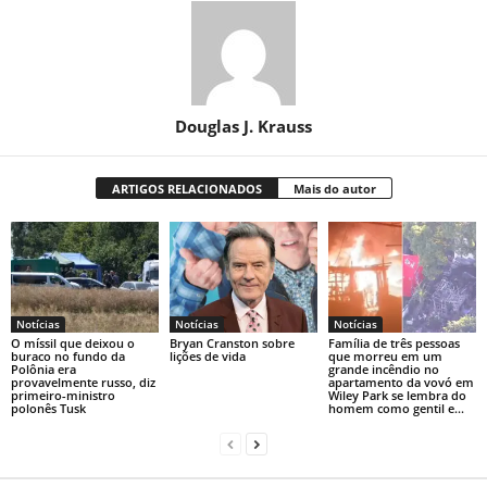
Douglas J. Krauss
ARTIGOS RELACIONADOS
Mais do autor
Notícias
Notícias
Notícias
O míssil que deixou o
Bryan Cranston sobre
Família de três pessoas
buraco no fundo da
lições de vida
que morreu em um
Polônia era
grande incêndio no
provavelmente russo, diz
apartamento da vovó em
primeiro-ministro
Wiley Park se lembra do
polonês Tusk
homem como gentil e...