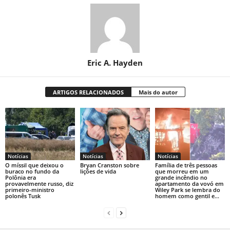
Eric A. Hayden
ARTIGOS RELACIONADOS
Mais do autor
Notícias
Notícias
Notícias
O míssil que deixou o
Bryan Cranston sobre
Família de três pessoas
buraco no fundo da
lições de vida
que morreu em um
Polônia era
grande incêndio no
provavelmente russo, diz
apartamento da vovó em
primeiro-ministro
Wiley Park se lembra do
polonês Tusk
homem como gentil e...