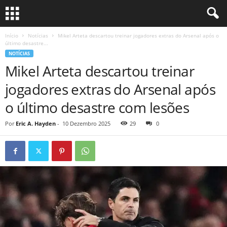
Início
Notícias
Mikel Arteta descartou treinar jogadores extras do Arsenal após o
último desastre...
NOTÍCIAS
Mikel Arteta descartou treinar
jogadores extras do Arsenal após
o último desastre com lesões
Por
Eric A. Hayden
-
10 Dezembro 2025
29
0