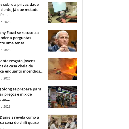
 sobre a privacidade
ciente, já que metade
Ps...
ho 2026
ny Fauci se recusou a
onder a perguntas
te uma tensa...
ho 2026
ante resgata jovens
s de casa cheia de
a enquanto incêndios...
ho 2026
 Siong se prepara para
ar preços e mix de
tos...
ho 2026
Daniels revela como a
a cena do chili quase
...