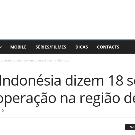
MOBILE
SÉRIES/FILMES
DICAS
CONTACTS
separatistas mortos em operação na região de...
 Indonésia dizem 18 s
peração na região d
0
Not