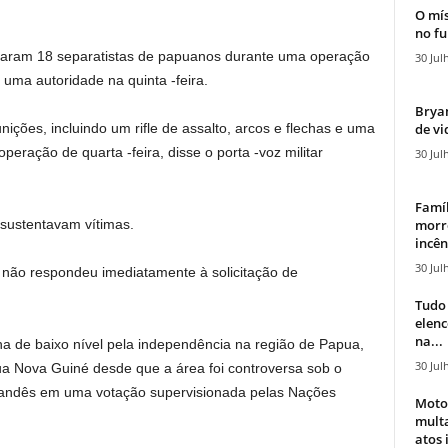
O mís
no fu
taram 18 separatistas de papuanos durante uma operação
30 Jul
 uma autoridade na quinta -feira.
Bryan
de vi
ções, incluindo um rifle de assalto, arcos e flechas e uma
peração de quarta -feira, disse o porta -voz militar
30 Jul
Famíl
morr
 sustentavam vítimas.
incên
30 Jul
 não respondeu imediatamente à solicitação de
Tudo 
elen
na...
 de baixo nível pela independência na região de Papua,
30 Jul
ua Nova Guiné desde que a área foi controversa sob o
olandês em uma votação supervisionada pelas Nações
Moto
mult
atos 