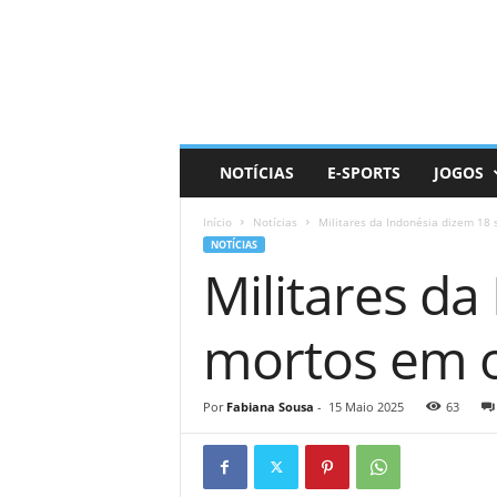
D
a
i
l
y
N
e
NOTÍCIAS
E-SPORTS
JOGOS
r
d
Início
Notícias
Militares da Indonésia dizem 18 
NOTÍCIAS
Militares da
mortos em o
Por
Fabiana Sousa
-
15 Maio 2025
63