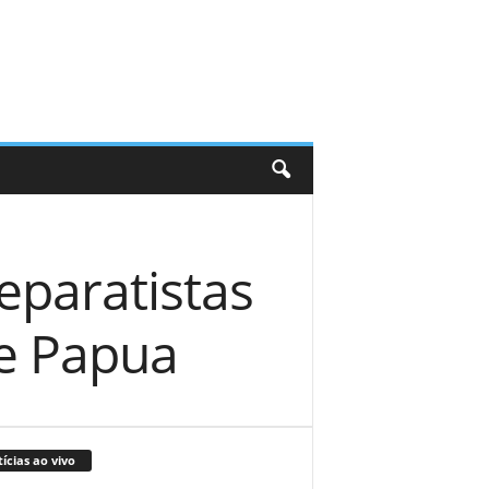
eparatistas
e Papua
ícias ao vivo