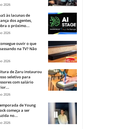
ho 2026
aS às lacunas de
ança dos agentes,
bra o próximo...
ho 2026
onsegue ouvir o que
 passando na TV? Não
.
ho 2026
itura de Zaru instaurou
sso seletivo para
ssores com salário
ior...
ho 2026
 temporada de Young
ock começa a ser
zida no...
ho 2026