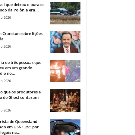
sil que deixou o buraco
ndo da Polônia era...
ho 2026
 Cranston sobre lições
da
ho 2026
ia de três pessoas que
eu em um grande
dio no...
ho 2026
o que os produtores e
co de Ghost contaram
ho 2026
rista de Queensland
ado em US$ 1.295 por
ilegais na...