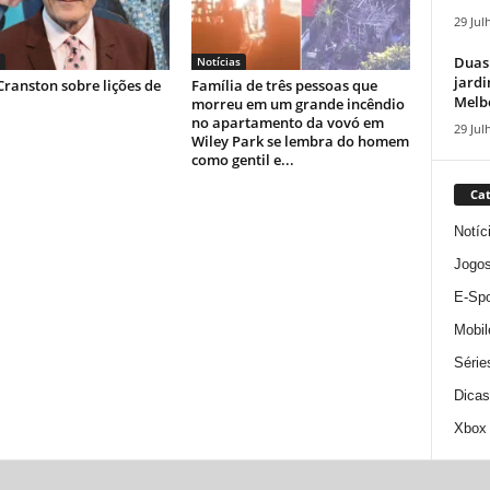
29 Jul
Duas
Notícias
jardi
ranston sobre lições de
Família de três pessoas que
Melbo
morreu em um grande incêndio
no apartamento da vovó em
29 Jul
Wiley Park se lembra do homem
como gentil e...
Cat
Notíc
Jogo
E-Spo
Mobil
Série
Dicas
Xbox