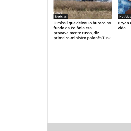
Notícias
Notícias
O míssil que deixou o buraco no
Bryan C
fundo da Polônia era
vida
provavelmente russo, diz
primeiro-ministro polonês Tusk