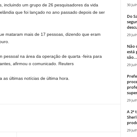
30 Jul
os, incluindo um grupo de 26 pesquisadores da vida
lândia que foi lançado no ano passado depois de ser
Do Sa
segur
descu
que mataram mais de 17 pessoas, dizendo que eram
29 Jul
ouro.
Não c
está
m pessoal na área da operação de quarta -feira para
são..
tantes, afirmou o comunicado. Reuters
29 Jul
Prefe
 as últimas notícias de última hora.
proce
profe
super
29 Jul
A 2ª
Sherl
produ
29 Jul