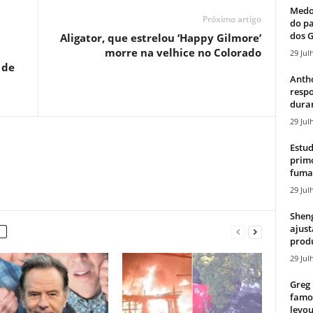
Medos
Próximo artigo
do pa
dos G
Aligator, que estrelou ‘Happy Gilmore’
morre na velhice no Colorado
29 Jul
 de
Antho
resp
duran
29 Jul
Estud
primo
fumaç
29 Jul
Sheng
ajust
produ
29 Jul
Greg 
famos
levou