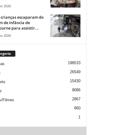
ho 2026
 crianças escaparam do
m de infância de
urne para assistir...
ho 2026
egoria
198533
ias
26549
s
15430
rts
9086
e
2867
s/Filmes
860
1