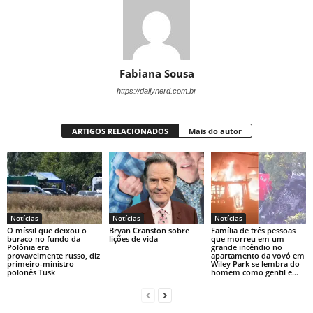
Fabiana Sousa
https://dailynerd.com.br
ARTIGOS RELACIONADOS
Mais do autor
Notícias
Notícias
Notícias
O míssil que deixou o
Bryan Cranston sobre
Família de três pessoas
buraco no fundo da
lições de vida
que morreu em um
Polônia era
grande incêndio no
provavelmente russo, diz
apartamento da vovó em
primeiro-ministro
Wiley Park se lembra do
polonês Tusk
homem como gentil e...