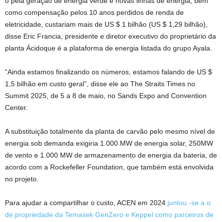
o pela geração de energia verde e novas linhas de energia, bem
como compensação pelos 10 anos perdidos de renda de
eletricidade, custariam mais de US $ 1 bilhão (US $ 1,29 bilhão),
disse Eric Francia, presidente e diretor executivo do proprietário da
planta
Ácido
que é a plataforma de energia listada do grupo Ayala.
“Ainda estamos finalizando os números, estamos falando de US $
1,5 bilhão em custo geral”, disse ele ao The Straits Times no
Summit 2025, de 5 a 8 de maio, no Sands Expo and Convention
Center.
A substituição totalmente da planta de carvão pelo mesmo nível de
energia sob demanda exigiria 1.000 MW de energia solar, 250MW
de vento e 1.000 MW de armazenamento de energia da bateria, de
acordo com a Rockefeller Foundation, que também está envolvida
no projeto.
Para ajudar a compartilhar o custo, ACEN em 2024
juntou -se a
o
de propriedade da Temasek
GenZero e Keppel como parceiros de