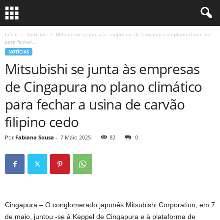
Início
Notícias
Mitsubishi se junta às empresas de Cingapura no plano climático
para fechar...
NOTÍCIAS
Mitsubishi se junta às empresas
de Cingapura no plano climático
para fechar a usina de carvão
filipino cedo
Por
Fabiana Sousa
-
7 Maio 2025
82
0
Cingapura –
O conglomerado japonês Mitsubishi Corporation, em 7
de maio, juntou -se à Keppel de Cingapura e à plataforma de