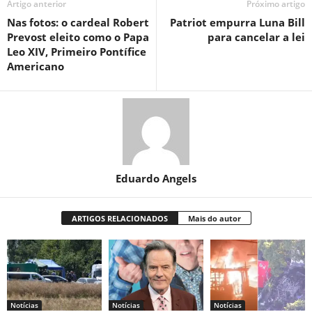
Artigo anterior
Próximo artigo
Nas fotos: o cardeal Robert
Patriot empurra Luna Bill
Prevost eleito como o Papa
para cancelar a lei
Leo XIV, Primeiro Pontífice
Americano
Eduardo Angels
ARTIGOS RELACIONADOS
Mais do autor
Notícias
Notícias
Notícias