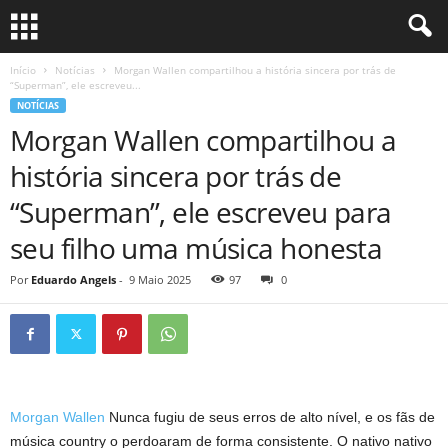
Início
Notícias
Morgan Wallen compartilhou a história sincera por trás de
“Superman”, ele escreveu...
NOTÍCIAS
Morgan Wallen compartilhou a
história sincera por trás de
“Superman”, ele escreveu para
seu filho uma música honesta
Por
Eduardo Angels
-
9 Maio 2025
97
0
Morgan Wallen
Nunca fugiu de seus erros de alto nível, e os fãs de
música country o perdoaram de forma consistente. O nativo nativo