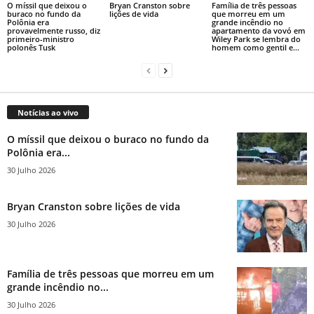
O míssil que deixou o
Bryan Cranston sobre
Família de três pessoas
buraco no fundo da
lições de vida
que morreu em um
Polônia era
grande incêndio no
provavelmente russo, diz
apartamento da vovó em
primeiro-ministro
Wiley Park se lembra do
polonês Tusk
homem como gentil e...
Notícias ao vivo
O míssil que deixou o buraco no fundo da
Polônia era...
30 Julho 2026
Bryan Cranston sobre lições de vida
30 Julho 2026
Família de três pessoas que morreu em um
grande incêndio no...
30 Julho 2026