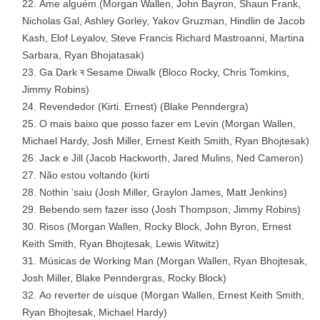
Ame alguém (Morgan Wallen, John Bayron, Shaun Frank,
Nicholas Gal, Ashley Gorley, Yakov Gruzman, Hindlin de Jacob
Kash, Elof Leyalov, Steve Francis Richard Mastroanni, Martina
Sarbara, Ryan Bhojatasak)
Ga Dark ৰ Sesame Diwalk (Bloco Rocky, Chris Tomkins,
Jimmy Robins)
Revendedor (Kirti. Ernest) (Blake Penndergra)
O mais baixo que posso fazer em Levin (Morgan Wallen,
Michael Hardy, Josh Miller, Ernest Keith Smith, Ryan Bhojtesak)
Jack e Jill (Jacob Hackworth, Jared Mulins, Ned Cameron)
Não estou voltando (kirti
Nothin ‘saiu (Josh Miller, Graylon James, Matt Jenkins)
Bebendo sem fazer isso (Josh Thompson, Jimmy Robins)
Risos (Morgan Wallen, Rocky Block, John Byron, Ernest
Keith Smith, Ryan Bhojtesak, Lewis Witwitz)
Músicas de Working Man (Morgan Wallen, Ryan Bhojtesak,
Josh Miller, Blake Penndergras, Rocky Block)
Ao reverter de uísque (Morgan Wallen, Ernest Keith Smith,
Ryan Bhojtesak, Michael Hardy)