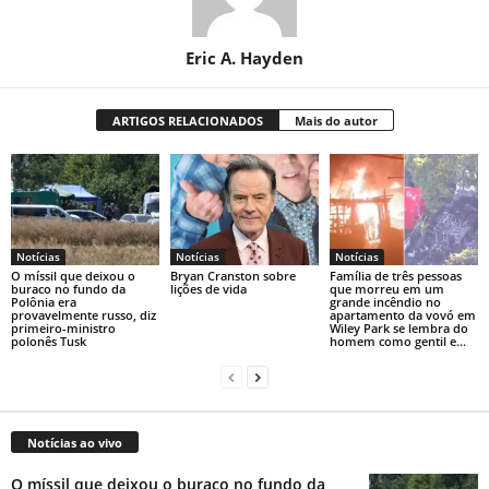
Eric A. Hayden
ARTIGOS RELACIONADOS
Mais do autor
Notícias
Notícias
Notícias
O míssil que deixou o
Bryan Cranston sobre
Família de três pessoas
buraco no fundo da
lições de vida
que morreu em um
Polônia era
grande incêndio no
provavelmente russo, diz
apartamento da vovó em
primeiro-ministro
Wiley Park se lembra do
polonês Tusk
homem como gentil e...
Notícias ao vivo
O míssil que deixou o buraco no fundo da