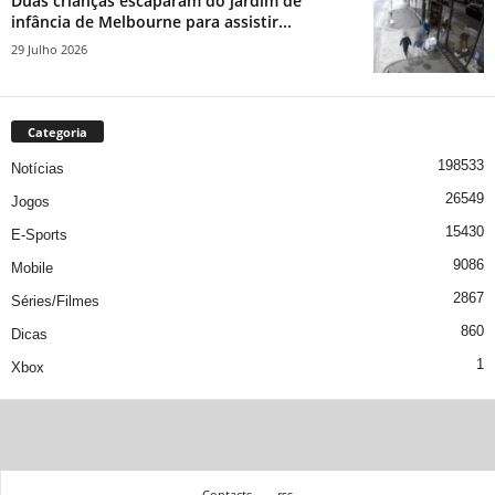
Duas crianças escaparam do jardim de
infância de Melbourne para assistir...
29 Julho 2026
Categoria
198533
Notícias
26549
Jogos
15430
E-Sports
9086
Mobile
2867
Séries/Filmes
860
Dicas
1
Xbox
Contacts
rss