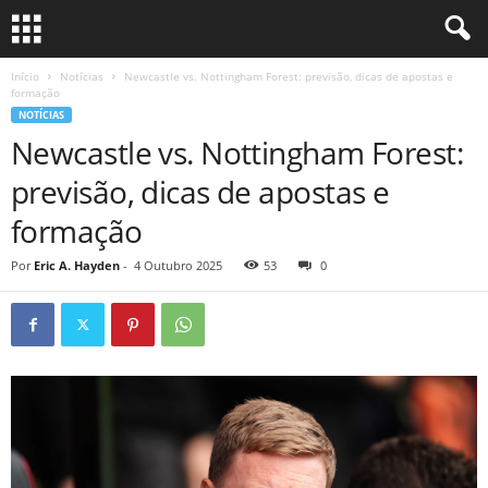
Início
Notícias
Newcastle vs. Nottingham Forest: previsão, dicas de apostas e
formação
NOTÍCIAS
Newcastle vs. Nottingham Forest:
previsão, dicas de apostas e
formação
Por
Eric A. Hayden
-
4 Outubro 2025
53
0