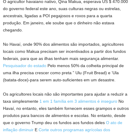
O agricultor havaiano nativo, Qina Makua, esperava US $ 470.000
do governo federal este ano, suas culturas negras ou estrelas,
ancestrais, ligadas a POI pegajosos e roxos para a quarta
produção. Em janeiro, ele soube que o dinheiro não estava
chegando.
No Havaí, onde 90% dos alimentos são importados, agricultores
locais como Makua precisam ser incentivados a partir dos fundos
federais, para que as ilhas tenham mais segurança alimentar.
Pesquisador do estado
Pelo menos 50% da colheita principal de
uma ilha precisa crescer como preta ” Ulu (Fruit Bread) e ‘Ula
(batata-doce)-para serem auto-suficientes em um desastre.
Os agricultores locais não são importantes para ajudar a reduzir a
taxa simplesmente
1 em 1 família em 3 alimentos é inseguro
No
Havaí, no entanto, eles também fornecem esses grampos e outros
produtos para bancos de alimentos e escolas. No entanto, desde
que o governo Trump deu os fundos aos fundos deles
O ato de
inflação diminuir
E
Corte outros programas agrícolas dos