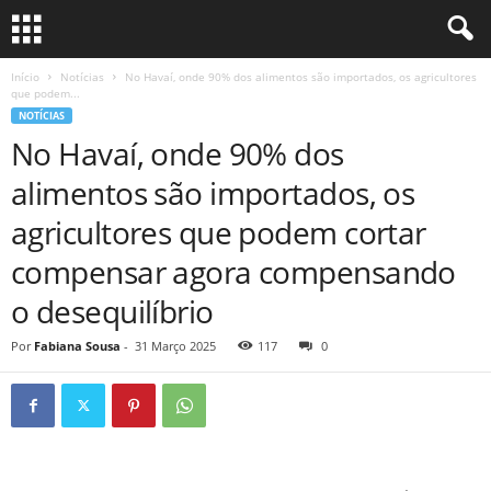
Início
Notícias
No Havaí, onde 90% dos alimentos são importados, os agricultores
que podem...
NOTÍCIAS
No Havaí, onde 90% dos
alimentos são importados, os
agricultores que podem cortar
compensar agora compensando
o desequilíbrio
Por
Fabiana Sousa
-
31 Março 2025
117
0