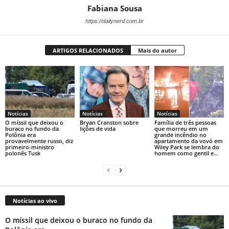
Fabiana Sousa
https://dailynerd.com.br
ARTIGOS RELACIONADOS
Mais do autor
Notícias
Notícias
Notícias
O míssil que deixou o
Bryan Cranston sobre
Família de três pessoas
buraco no fundo da
lições de vida
que morreu em um
Polônia era
grande incêndio no
provavelmente russo, diz
apartamento da vovó em
primeiro-ministro
Wiley Park se lembra do
polonês Tusk
homem como gentil e...
Notícias ao vivo
O míssil que deixou o buraco no fundo da