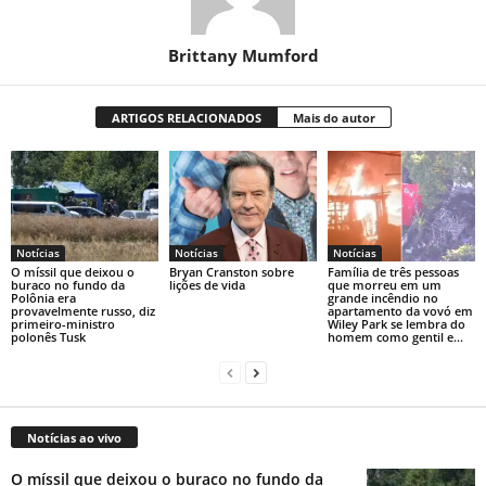
Brittany Mumford
ARTIGOS RELACIONADOS
Mais do autor
Notícias
Notícias
Notícias
O míssil que deixou o
Bryan Cranston sobre
Família de três pessoas
buraco no fundo da
lições de vida
que morreu em um
Polônia era
grande incêndio no
provavelmente russo, diz
apartamento da vovó em
primeiro-ministro
Wiley Park se lembra do
polonês Tusk
homem como gentil e...
Notícias ao vivo
O míssil que deixou o buraco no fundo da