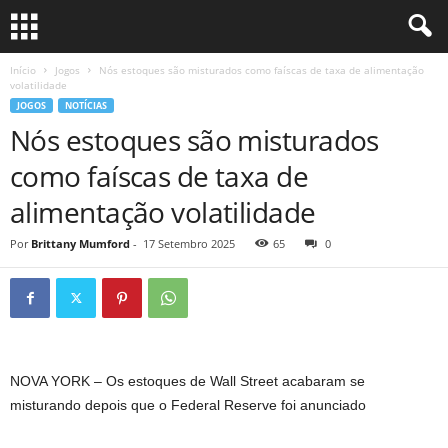
Início
Jogos
Nós estoques são misturados como faíscas de taxa de alimentação
volatilidade
JOGOS
NOTÍCIAS
Nós estoques são misturados
como faíscas de taxa de
alimentação volatilidade
Por
Brittany Mumford
-
17 Setembro 2025
65
0
NOVA YORK – Os estoques de Wall Street acabaram se
misturando depois que o Federal Reserve foi anunciado