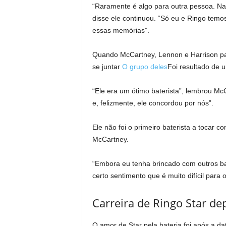
“Raramente é algo para outra pessoa. Na
disse ele continuou. “Só eu e Ringo tem
essas memórias”.
Quando McCartney, Lennon e Harrison p
se juntar
O grupo deles
Foi resultado de u
“Ele era um ótimo baterista”, lembrou Mc
e, felizmente, ele concordou por nós”.
Ele não foi o primeiro baterista a tocar 
McCartney.
“Embora eu tenha brincado com outros bat
certo sentimento que é muito difícil para 
Carreira de Ringo Star de
O amor de Star pela bateria foi após a da