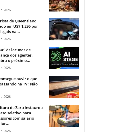
ho 2026
rista de Queensland
ado em US$ 1.295 por
ilegais na...
ho 2026
aS às lacunas de
ança dos agentes,
bra o próximo...
ho 2026
onsegue ouvir o que
 passando na TV? Não
.
ho 2026
itura de Zaru instaurou
sso seletivo para
ssores com salário
ior...
ho 2026