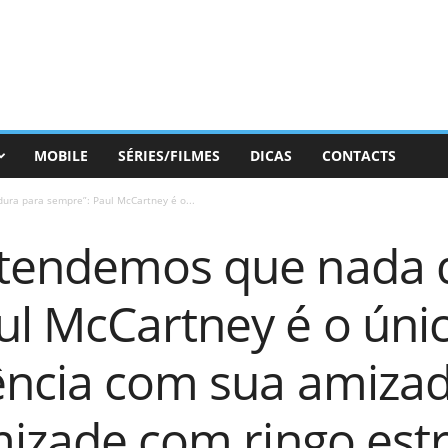
MOBILE
SÉRIES/FILMES
DICAS
CONTACTS
ra para sempre”: Paul McCartney é o...
tendemos que nada 
ul McCartney é o úni
ência com sua amiza
mizade com ringo estr