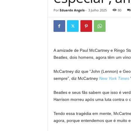
Por
Eduardo Angels
-
3 Julho 2025
80
A amizade de Paul McCartney e Ringo Sta
Beatles, dois homens, agora têm um víncu
McCartney diz que “John (Lennon) e Geor
sempre”, diz McCartney
New York Times
Beatles e seus fãs sabem que isso é ver
Harrison morreu após uma luta contra o c
Tendo essa tragédia em mente, McCartney
agora, porque entendemos que é muito es