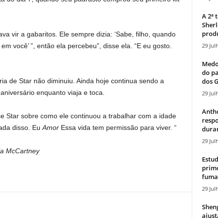
A 2ª
Sherl
produ
vir a gabaritos. Ele sempre dizia: ‘Sabe, filho, quando
29 Jul
m você’ ”, então ela percebeu”, disse ela. “E eu gosto.
Medos
do pa
dos G
ia de Star não diminuiu. Ainda hoje continua sendo a
aniversário enquanto viaja e toca.
29 Jul
Antho
se Star sobre como ele continuou a trabalhar com a idade
resp
nada disso. Eu
Amor
Essa vida tem permissão para viver. “
duran
29 Jul
lla McCartney
Estud
primo
fumaç
29 Jul
Sheng
ajust