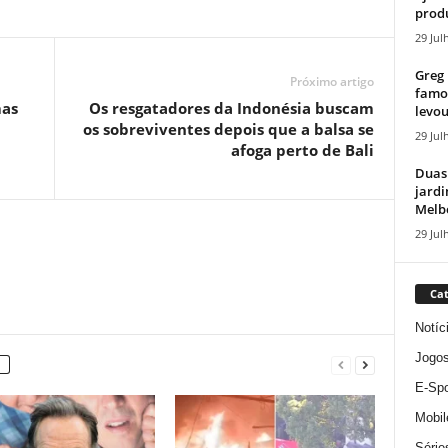
produ
29 Jul
Greg 
Próximo artigo
famos
mas
Os resgatadores da Indonésia buscam
levou
os sobreviventes depois que a balsa se
29 Jul
afoga perto de Bali
Duas
jardi
Melbo
29 Jul
Cat
Notíc
Jogo
E-Spo
Mobil
Série