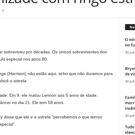
0
Not
O mís
no fu
r sobreviveu por décadas. Os únicos sobreviventes dos
30 Jul
lo especial nos anos 80.
Bryan
de vi
ge (Harrison) não estão aqui, acho que não duramos para
Você e estrela.
30 Jul
dade. Em 9, ele matou Lennon aos 5 anos de idade.
Famíl
morr
âncer no dia 21. Ele tem 58 anos.
incên
30 Jul
 disse que ele e a estrela “percebemos o que temos
pecial”.
Tudo 
elen