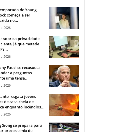
 temporada de Young
ock começa a ser
zida no...
ho 2026
 sobre a privacidade
ciente, já que metade
Ps...
ho 2026
ny Fauci se recusou a
onder a perguntas
te uma tensa...
ho 2026
ante resgata jovens
s de casa cheia de
a enquanto incêndios...
ho 2026
 Siong se prepara para
ar preços e mix de