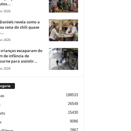
tos...
ho 2026
Daniels revela como a
a cena do chili quase
...
ho 2026
 crianças escaparam do
m de infância de
urne para assistir...
ho 2026
egoria
198533
ias
26549
s
15430
rts
9086
e
2867
s/Filmes