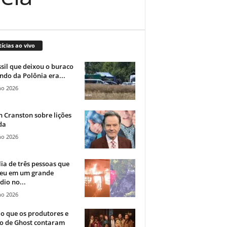
ícias ao vivo
sil que deixou o buraco
ndo da Polônia era...
ho 2026
 Cranston sobre lições
da
ho 2026
ia de três pessoas que
eu em um grande
dio no...
ho 2026
o que os produtores e
co de Ghost contaram