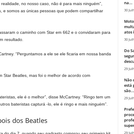
na...
 realidade, no nosso caso, não é para mais ninguém”,
30 Jul
os, e somos as únicas pessoas que podem compartilhar
Moto
mult
atos 
assaram o caminho com Star em 662 e o convidaram para
30 Jul
m resultado.
Do Sa
Cartney. “Perguntamos a ele se ele ficaria em nossa banda
segur
descu
29 Jul
com Star Beatles, mas foi o melhor de acordo com
Não c
está
são..
eristas, ele é o melhor”, disse McCartney. “Ringo tem um
29 Jul
outros bateristas capturá -lo, ele é ringo e mais ninguém”.
Prefe
proce
pois dos Beatles
profe
super
29 Jul
ta do dia 7, quando seu padrasto comprou seu primeiro kit