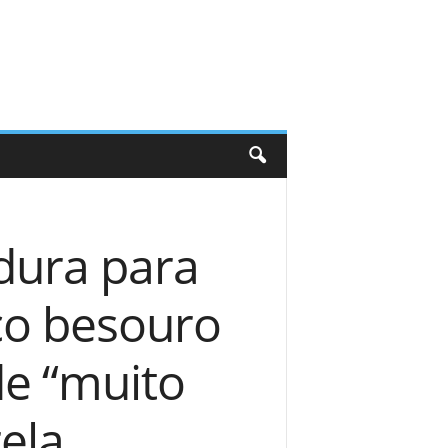
dura para
co besouro
de “muito
ela