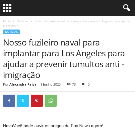
Início
Notícias
Nosso fuzileiro naval para implantar para Los Angeles para ajudar
a prevenir...
NOTÍCIAS
Nosso fuzileiro naval para
implantar para Los Angeles para
ajudar a prevenir tumultos anti -
imigração
Por
Alexandra Paiva
-
9 Junho 2025
78
0
Novo
Você pode ouvir os artigos da Fox News agora!