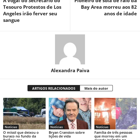
A vogal do Secretário do
Pioneiro de sola de raio da
Tesouro Protestos de Los
Bay Area morreu aos 82
Angeles irão ferver seu
anos de idade
sangue
Alexandra Paiva
ARTIGOS RELACIONADOS
Mais do autor
Notícias
Notícias
Notícias
O míssil que deixou o
Bryan Cranston sobre
Família de três pessoas
buraco no fundo da
lições de vida
que morreu em um
Polônia era
grande incêndio no