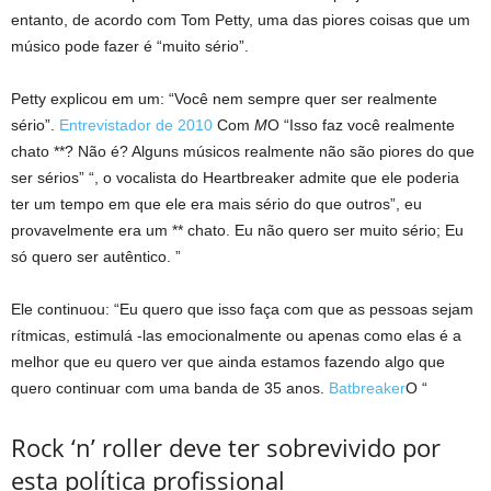
entanto, de acordo com Tom Petty, uma das piores coisas que um
músico pode fazer é “muito sério”.
Petty explicou em um: “Você nem sempre quer ser realmente
sério”.
Entrevistador de 2010
Com
M
O “Isso faz você realmente
chato **? Não é? Alguns músicos realmente não são piores do que
ser sérios” “, o vocalista do Heartbreaker admite que ele poderia
ter um tempo em que ele era mais sério do que outros”, eu
provavelmente era um ** chato. Eu não quero ser muito sério; Eu
só quero ser autêntico. ”
Ele continuou: “Eu quero que isso faça com que as pessoas sejam
rítmicas, estimulá -las emocionalmente ou apenas como elas é a
melhor que eu quero ver que ainda estamos fazendo algo que
quero continuar com uma banda de 35 anos.
Batbreaker
O “
Rock ‘n’ roller deve ter sobrevivido por
esta política profissional