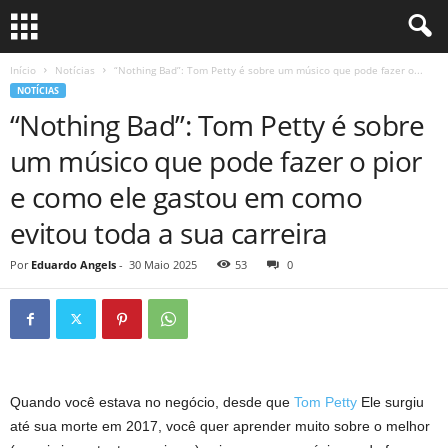
Início
Notícias
“Nothing Bad”: Tom Petty é sobre um músico que pode fazer o...
NOTÍCIAS
“Nothing Bad”: Tom Petty é sobre
um músico que pode fazer o pior
e como ele gastou em como
evitou toda a sua carreira
Por
Eduardo Angels
-
30 Maio 2025
53
0
Quando você estava no negócio, desde que
Tom Petty
Ele surgiu
até sua morte em 2017, você quer aprender muito sobre o melhor