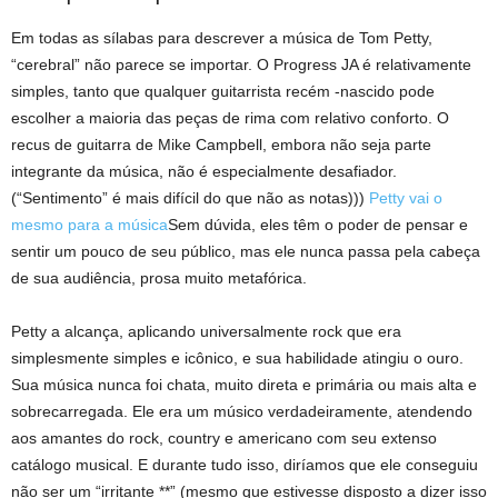
Em todas as sílabas para descrever a música de Tom Petty,
“cerebral” não parece se importar. O Progress JA é relativamente
simples, tanto que qualquer guitarrista recém -nascido pode
escolher a maioria das peças de rima com relativo conforto. O
recus de guitarra de Mike Campbell, embora não seja parte
integrante da música, não é especialmente desafiador.
(“Sentimento” é mais difícil do que não as notas)))
Petty vai o
mesmo para a música
Sem dúvida, eles têm o poder de pensar e
sentir um pouco de seu público, mas ele nunca passa pela cabeça
de sua audiência, prosa muito metafórica.
Petty a alcança, aplicando universalmente rock que era
simplesmente simples e icônico, e sua habilidade atingiu o ouro.
Sua música nunca foi chata, muito direta e primária ou mais alta e
sobrecarregada. Ele era um músico verdadeiramente, atendendo
aos amantes do rock, country e americano com seu extenso
catálogo musical. E durante tudo isso, diríamos que ele conseguiu
não ser um “irritante **” (mesmo que estivesse disposto a dizer isso