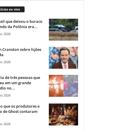
ícias ao vivo
sil que deixou o buraco
ndo da Polônia era...
ho 2026
 Cranston sobre lições
da
ho 2026
ia de três pessoas que
eu em um grande
dio no...
ho 2026
o que os produtores e
co de Ghost contaram
ho 2026