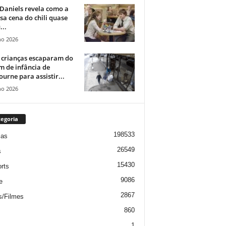
Daniels revela como a
a cena do chili quase
...
ho 2026
 crianças escaparam do
m de infância de
urne para assistir...
ho 2026
egoria
198533
ias
26549
s
15430
rts
9086
e
2867
s/Filmes
860
1