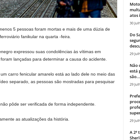
Moto
mult
atos 
30 Jul
 menos 5 pessoas foram mortas e mais de uma dúzia de
Do Sa
rroviário fanikular na quarta -feira.
segur
descu
tenegro expressou suas condolências às vítimas em
29 Jul
 foram lançadas para determinar a causa do acidente.
Não c
está
um carro fenicular amarelo está ao lado dele no meio das
são..
ídeo separado, as pessoas são mostradas para pesquisar
29 Jul
Prefe
proce
não pôde ser verificada de forma independente.
profe
super
amente as atualizações da história.
29 Jul
A 2ª
Sherl