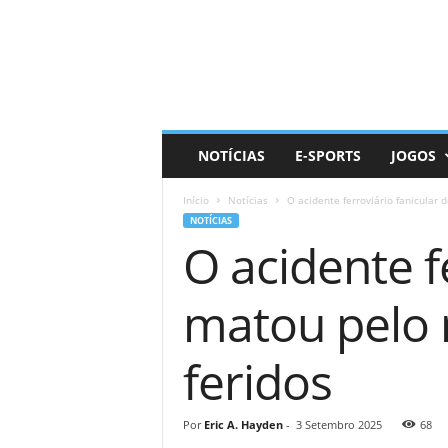
D
a
i
l
y
N
e
NOTÍCIAS
E-SPORTS
JOGOS
r
d
Início
Notícias
O acidente ferroviário fanicular
NOTÍCIAS
O acidente f
matou pelo 
feridos
Por
Eric A. Hayden
-
3 Setembro 2025
68