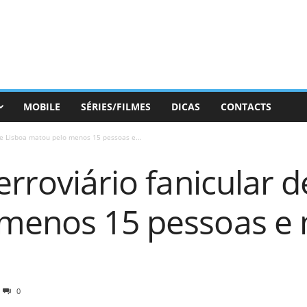
MOBILE
SÉRIES/FILMES
DICAS
CONTACTS
 de Lisboa matou pelo menos 15 pessoas e...
erroviário fanicular d
menos 15 pessoas e 
0