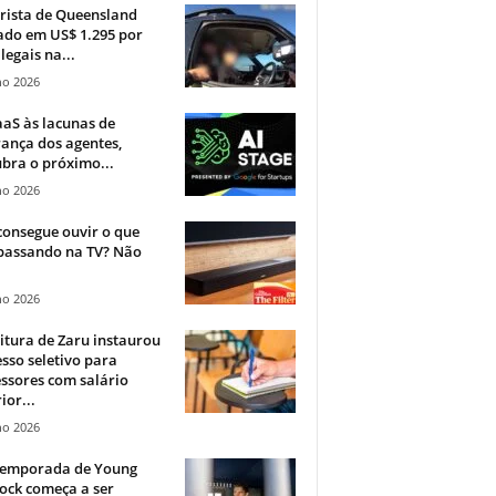
rista de Queensland
ado em US$ 1.295 por
ilegais na...
ho 2026
aS às lacunas de
ança dos agentes,
bra o próximo...
ho 2026
onsegue ouvir o que
 passando na TV? Não
.
ho 2026
itura de Zaru instaurou
sso seletivo para
ssores com salário
ior...
ho 2026
 temporada de Young
ock começa a ser