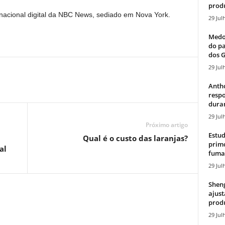
produ
nacional digital da NBC News, sediado em Nova York.
29 Jul
Medos
do pa
dos G
29 Jul
Antho
resp
duran
29 Jul
Próximo artigo
Estud
Qual é o custo das laranjas?
primo
al
fumaç
29 Jul
Sheng
ajust
produ
29 Jul