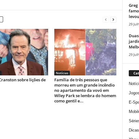
Greg 
famos
levou
29 Jul
Duas
jardi
Melbo
29 Jul
Notícias
Cat
ranston sobre lições de
Família de três pessoas que
Notíc
morreu em um grande incêndio
no apartamento da vovó em
Jogo
Wiley Park se lembra do homem
como gentil e...
E-Spo
Mobil
Série
Dicas