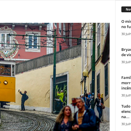
Not
O mís
no fu
30 Jul
Bryan
de vi
30 Jul
Famíl
morr
incên
30 Jul
Tudo 
elen
na...
30 Jul