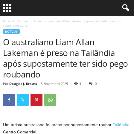
Início
Notícias
O australiano Liam Allan Lakeman é preso na Tailândia após
supostamente ter...
NOTÍCIAS
O australiano Liam Allan
Lakeman é preso na Tailândia
após supostamente ter sido pego
roubando
Por
Douglas J. Krauss
-
5 Novembro 2025
41
0
Um turista australiano foi preso por supostamente roubar
Tailândia
Centro Comercial.