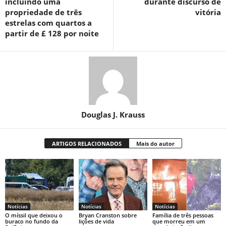
incluindo uma
durante discurso de
propriedade de três
vitória
estrelas com quartos a
partir de £ 128 por noite
Douglas J. Krauss
ARTIGOS RELACIONADOS
Mais do autor
Notícias
Notícias
Notícias
O míssil que deixou o
Bryan Cranston sobre
Família de três pessoas
buraco no fundo da
lições de vida
que morreu em um