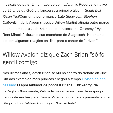
musicais do país. Em um acordo com a Atlantic Records, o nativo
de 26 anos da Geórgia lançou seu primeiro álbum,
South Bell
Kissin ‘Hell
Com uma performance
Late Show com Stephen
Calbert
Em abril, Aveon (nascido Willow Martin) atingiu outro marco
quando empatou Jach Brian ao seu sucesso no Grammy, “Eye
Rent Miracle”, durante sua manchete de Stagecoch. No entanto,
ele tem algumas reações on -line para o cantor de “drivers”.
Willow Avalon diz que Zach Brian “só foi
gentil comigo”
Nos últimos anos, Zatch Brian se viu no centro do debate on -line.
Um dos exemplos mais públicos chegou a tempo
Divisão do ano
passado
O apresentador de podcast Briana “Chickenfry” de
LaPaglia. Obviamente, Willow Avon se viu na zona de respingo
depois de encher para Cassie Mosgrav durante a apresentação de
Stagococh do Willow Avon Bryan “Penso tudo”.