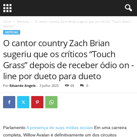
Início
Notícias
O cantor country Zach Brian sugeriu que os críticos “Touch Grass”
depois...
NOTÍCIAS
O cantor country Zach Brian
sugeriu que os críticos “Touch
Grass” depois de receber ódio on -
line por dueto para dueto
Por
Eduardo Angels
-
3 Julho 2025
69
0
Parlamento
A presença de suas mídias sociais
Em uma carreira
completa, Willow Avalan é definitivamente um dos circuitos