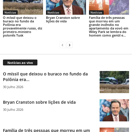
Notícias
Notícias
Notícias
O míssil que deixou o
Bryan Cranston sobre
Família de três pessoas
buraco no fundo da
lições de vida
que morreu em um
Polônia era
grande incêndio no
provavelmente russo, diz
apartamento da vovó em
primeiro-ministro
Wiley Park se lembra do
polonês Tusk
homem como gentil e...
Notícias ao vivo
O míssil que deixou o buraco no fundo da
Polônia era...
30 Julho 2026
Bryan Cranston sobre lições de vida
30 Julho 2026
Família de três pessoas que morreu em um