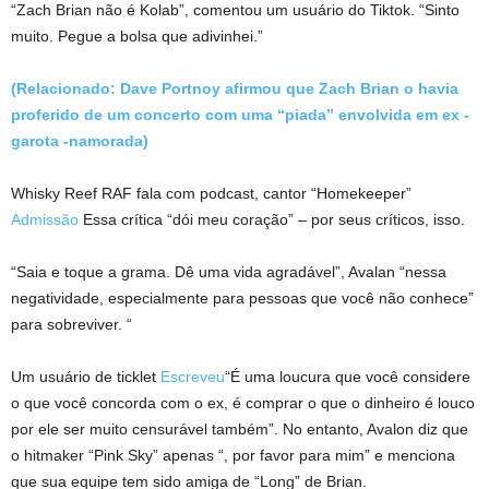
“Zach Brian não é Kolab”, comentou um usuário do Tiktok. “Sinto
muito. Pegue a bolsa que adivinhei.”
(Relacionado: Dave Portnoy afirmou que Zach Brian o havia
proferido de um concerto com uma “piada” envolvida em ex -
garota -namorada)
Whisky Reef RAF fala com podcast, cantor “Homekeeper”
Admissão
Essa crítica “dói meu coração” – por seus críticos, isso.
“Saia e toque a grama. Dê uma vida agradável”, Avalan “nessa
negatividade, especialmente para pessoas que você não conhece”
para sobreviver. “
Um usuário de ticklet
Escreveu
“É uma loucura que você considere
o que você concorda com o ex, é comprar o que o dinheiro é louco
por ele ser muito censurável também”. No entanto, Avalon diz que
o hitmaker “Pink Sky” apenas “, por favor para mim” e menciona
que sua equipe tem sido amiga de “Long” de Brian.