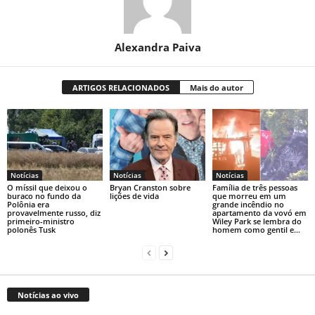
Alexandra Paiva
ARTIGOS RELACIONADOS
Mais do autor
Notícias
Notícias
Notícias
O míssil que deixou o
Bryan Cranston sobre
Família de três pessoas
buraco no fundo da
lições de vida
que morreu em um
Polônia era
grande incêndio no
provavelmente russo, diz
apartamento da vovó em
primeiro-ministro
Wiley Park se lembra do
polonês Tusk
homem como gentil e...
Notícias ao vivo