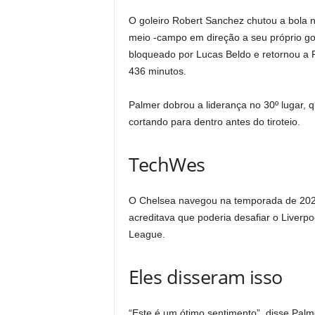
O goleiro Robert Sanchez chutou a bola 
meio -campo em direção a seu próprio gol 
bloqueado por Lucas Beldo e retornou a 
436 minutos.
Palmer dobrou a liderança no 30º lugar, 
cortando para dentro antes do tiroteio.
TechWes
O Chelsea navegou na temporada de 20
acreditava que poderia desafiar o Liverpoo
League.
Eles disseram isso
“Este é um ótimo sentimento”, disse Pal