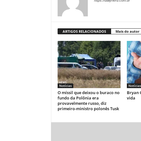
https://dailynerd.com.br
ARTIGOS RELACIONADOS
Mais do autor
Notícias
Notícias
O míssil que deixou o buraco no
Bryan C
fundo da Polônia era
vida
provavelmente russo, diz
primeiro-ministro polonês Tusk