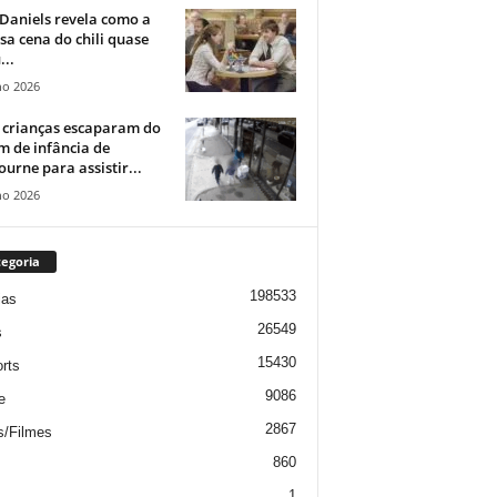
Daniels revela como a
a cena do chili quase
...
ho 2026
 crianças escaparam do
m de infância de
urne para assistir...
ho 2026
egoria
198533
ias
26549
s
15430
rts
9086
e
2867
s/Filmes
860
1