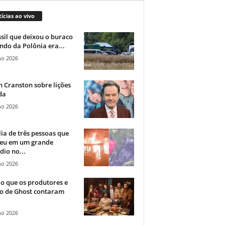
ícias ao vivo
sil que deixou o buraco
ndo da Polônia era...
ho 2026
 Cranston sobre lições
da
ho 2026
ia de três pessoas que
eu em um grande
dio no...
ho 2026
o que os produtores e
co de Ghost contaram
ho 2026