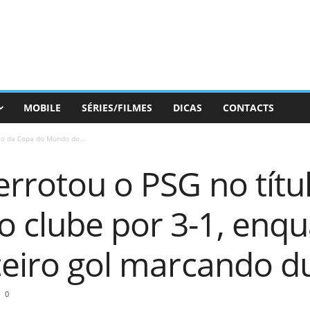
MOBILE
SÉRIES/FILMES
DICAS
CONTACTS
lo da Copa do Mundo do...
errotou o PSG no títu
 clube por 3-1, enq
ceiro gol marcando d
0