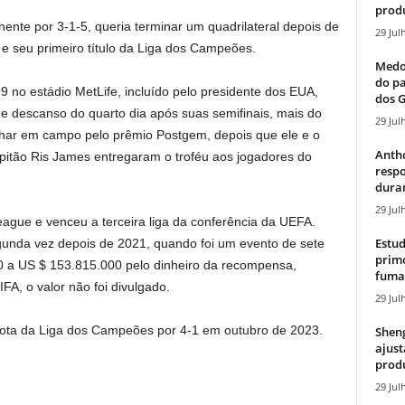
produ
ente por 3-1-5, queria terminar um quadrilateral depois de
29 Jul
 seu primeiro título da Liga dos Campeões.
Medos
do pa
9 no estádio MetLife, incluído pelo presidente dos EUA,
dos G
e descanso do quarto dia após suas semifinais, mais do
29 Jul
har em campo pelo prêmio Postgem, depois que ele e o
Antho
capitão Ris James entregaram o troféu aos jogadores do
resp
duran
29 Jul
ague e venceu a terceira liga da conferência da UEFA.
Estud
egunda vez depois de 2021, quando foi um evento de sete
primo
0 a US $ 153.815.000 pelo dinheiro da recompensa,
fumaç
A, o valor não foi divulgado.
29 Jul
rota da Liga dos Campeões por 4-1 em outubro de 2023.
Sheng
ajust
produ
29 Jul