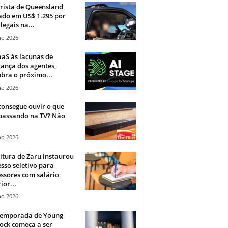
rista de Queensland
ado em US$ 1.295 por
ilegais na...
ho 2026
aS às lacunas de
ança dos agentes,
bra o próximo...
ho 2026
onsegue ouvir o que
 passando na TV? Não
.
ho 2026
itura de Zaru instaurou
sso seletivo para
ssores com salário
ior...
ho 2026
 temporada de Young
ock começa a ser