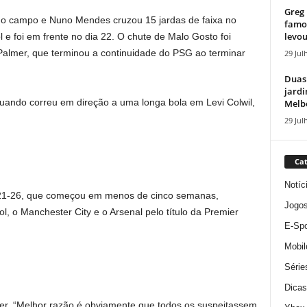
Greg 
no campo e Nuno Mendes cruzou 15 jardas de faixa no
famos
levou
e foi em frente no dia 22. O chute de Malo Gosto foi
Palmer, que terminou a continuidade do PSG ao terminar
29 Jul
Duas
jardi
quando correu em direção a uma longa bola em Levi Colwil,
Melbo
29 Jul
Cat
Notíc
21-26, que começou em menos de cinco semanas,
Jogo
l, o Manchester City e o Arsenal pelo título da Premier
E-Spo
Mobil
Série
Dicas
mer. “Melhor razão é obviamente que todos os suspeitassem