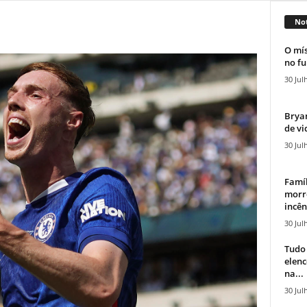
Not
O mís
no fu
30 Jul
Bryan
de vi
30 Jul
Famíl
morr
incên
30 Jul
Tudo 
elen
na...
30 Jul