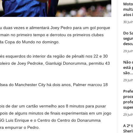
Moto
mult
atos 
30 Jul
ou duas vezes e alimentará Joey Pedro para um gol porque
Do Sa
main no primeiro tempo e derrotou os primeiros clubes
segur
 da Copa do Mundo no domingo.
descu
29 Jul
esquerdos do interior da região de pênalti nos 22 e 30
Não c
oleiro de Joey Pedroke, Gianluigi Donorumma, permitiu 43
está
são..
29 Jul
lsea do Manchester City há dois anos, Palmer marcou 18
Prefe
proce
profe
is de dar um cartão vermelho aos 8 minutos para puxar
super
pois de alguns minutos de finais experimentais em um jogo
29 Jul
PSG Luis Enrique e o Centro do Centro do Donarumma
A 2ª
ra empurrar o Pedro.
Sherl