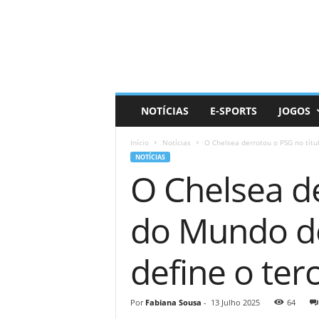
D
a
i
l
y
N
e
NOTÍCIAS
E-SPORTS
JOGOS
r
d
Início
Notícias
O Chelsea derrotou o PSG no títu
NOTÍCIAS
O Chelsea d
do Mundo do
define o ter
Por
Fabiana Sousa
-
13 Julho 2025
64