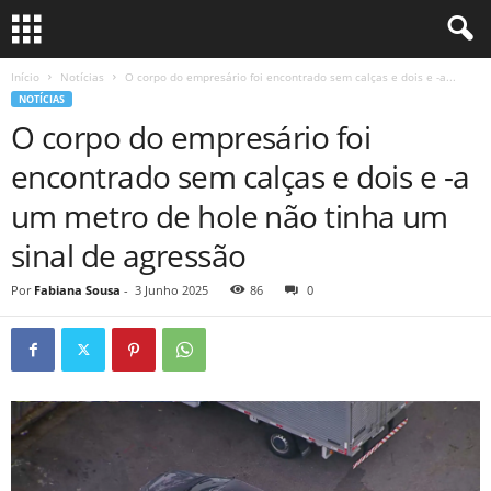
Início
Notícias
O corpo do empresário foi encontrado sem calças e dois e -a...
NOTÍCIAS
O corpo do empresário foi
encontrado sem calças e dois e -a
um metro de hole não tinha um
sinal de agressão
Por
Fabiana Sousa
-
3 Junho 2025
86
0