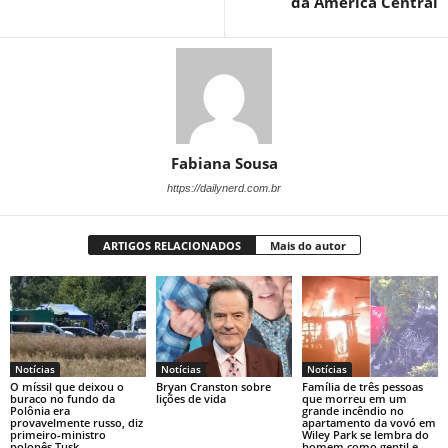
da América Central
Fabiana Sousa
https://dailynerd.com.br
ARTIGOS RELACIONADOS
Mais do autor
Notícias
Notícias
Notícias
O míssil que deixou o
Bryan Cranston sobre
Família de três pessoas
buraco no fundo da
lições de vida
que morreu em um
Polônia era
grande incêndio no
provavelmente russo, diz
apartamento da vovó em
primeiro-ministro
Wiley Park se lembra do
polonês Tusk
homem como gentil e...