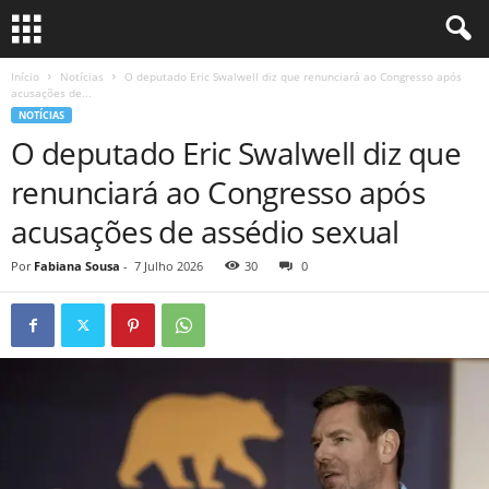
Início
Notícias
O deputado Eric Swalwell diz que renunciará ao Congresso após
acusações de...
NOTÍCIAS
O deputado Eric Swalwell diz que
renunciará ao Congresso após
acusações de assédio sexual
Por
Fabiana Sousa
-
7 Julho 2026
30
0