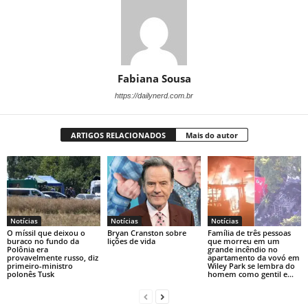
Fabiana Sousa
https://dailynerd.com.br
ARTIGOS RELACIONADOS
Mais do autor
Notícias
Notícias
Notícias
O míssil que deixou o
Bryan Cranston sobre
Família de três pessoas
buraco no fundo da
lições de vida
que morreu em um
Polônia era
grande incêndio no
provavelmente russo, diz
apartamento da vovó em
primeiro-ministro
Wiley Park se lembra do
polonês Tusk
homem como gentil e...