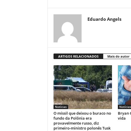
Eduardo Angels
ARTIGOS RELACIONADOS
Mais do autor
Notícias
Notícias
O míssil que deixou o buraco no
Bryan C
fundo da Polônia era
vida
provavelmente russo, diz
primeiro-ministro polonês Tusk