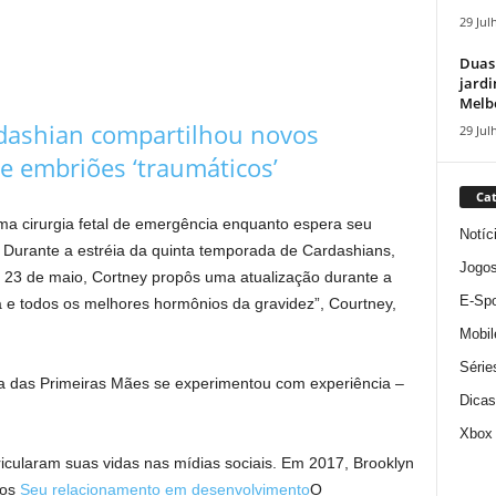
29 Jul
Duas
jardi
Melbo
dashian compartilhou novos
29 Jul
de embriões ‘traumáticos’
Cat
a cirurgia fetal de emergência enquanto espera seu
Notíc
r. Durante a estréia da quinta temporada de Cardashians,
Jogo
a, 23 de maio, Cortney propôs uma atualização durante a
E-Spo
na e todos os melhores hormônios da gravidez”, Courtney,
Mobil
Série
ia das Primeiras Mães se experimentou com experiência –
Dicas
Xbox
cularam suas vidas nas mídias sociais. Em 2017, Brooklyn
tos
Seu relacionamento em desenvolvimento
O