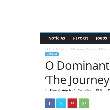
D
a
i
l
y
N
e
NOTÍCIAS
E-SPORTS
JOGOS
r
d
Início
Notícias
O Dominante Brooklyn McKite comp
NOTÍCIAS
O Dominante
‘The Journey
Por
Eduardo Angels
-
13 Maio 2025
89