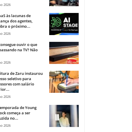
ho 2026
aS às lacunas de
ança dos agentes,
bra o próximo...
ho 2026
onsegue ouvir o que
 passando na TV? Não
.
ho 2026
itura de Zaru instaurou
sso seletivo para
ssores com salário
ior...
ho 2026
 temporada de Young
ock começa a ser
zida no...
ho 2026