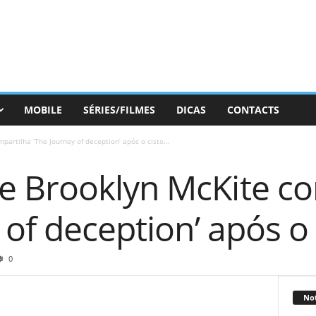
MOBILE
SÉRIES/FILMES
DICAS
CONTACTS
artilha ‘The Journey of deception’ após o cisto...
 Brooklyn McKite co
 of deception’ após o
0
Not