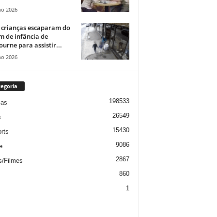
ho 2026
 crianças escaparam do
m de infância de
urne para assistir...
ho 2026
egoria
198533
ias
26549
s
15430
rts
9086
e
2867
s/Filmes
860
1