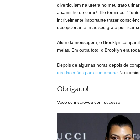
diverticulam na uretra no meu trato uriná
a caminho de curar!” Ele terminou. “Tent
incrivelmente importante trazer consciên
decepcionante, mas sou grato por ficar c
Além da mensagem, o Brooklyn compartilh
meias. Em outra foto, o Brooklyn era ro
Depois de algumas horas depois de compa
dia das mães para comemorar
No doming
Obrigado!
Você se inscreveu com sucesso.