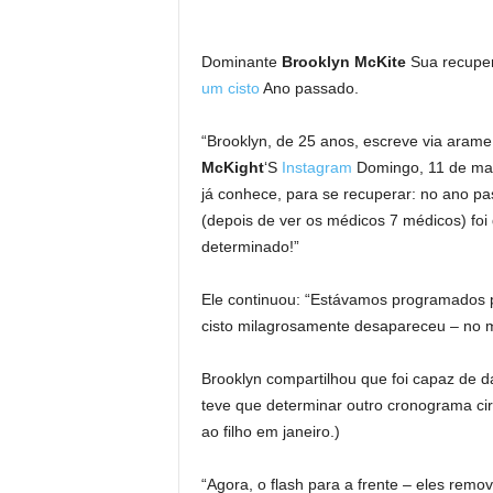
Dominante
Brooklyn McKite
Sua recuper
um cisto
Ano passado.
“Brooklyn, de 25 anos, escreve via aram
McKight
‘S
Instagram
Domingo, 11 de maio
já conhece, para se recuperar: no ano p
(depois de ver os médicos 7 médicos) foi
determinado!”
Ele continuou: “Estávamos programados pa
cisto milagrosamente desapareceu – no 
Brooklyn compartilhou que foi capaz de d
teve que determinar outro cronograma cir
ao filho em janeiro.)
“Agora, o flash para a frente – eles remo