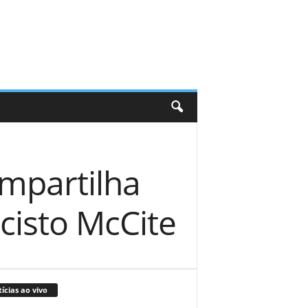
mpartilha
 cisto McCite
ícias ao vivo