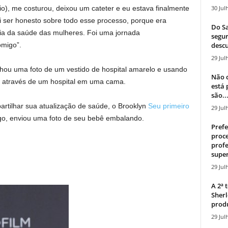
30 Jul
rio), me costurou, deixou um cateter e eu estava finalmente
ei ser honesto sobre todo esse processo, porque era
Do Sa
cia da saúde das mulheres. Foi uma jornada
segur
descu
omigo”.
29 Jul
ou uma foto de um vestido de hospital amarelo e usando
Não c
da através de um hospital em uma cama.
está
são..
rtilhar sua atualização de saúde, o Brooklyn
Seu primeiro
29 Jul
o, enviou uma foto de seu bebê embalando.
Prefe
proce
profe
super
29 Jul
A 2ª
Sherl
produ
29 Jul