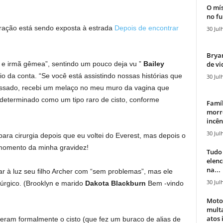
O mís
no fu
ação está sendo exposta à estrada
Depois de encontrar
30 Jul
Bryan
de vi
e e irmã gêmea”, sentindo um pouco deja vu ”
Bailey
 da conta. “Se você está assistindo nossas histórias que
30 Jul
assado, recebi um melaço no meu muro da vagina que
 determinado como um tipo raro de cisto, conforme
Famíl
morr
incên
30 Jul
ra cirurgia depois que eu voltei do Everest, mas depois o
momento da minha gravidez!
Tudo 
elen
na...
ar à luz seu filho Archer com “sem problemas”, mas ele
30 Jul
úrgico. (Brooklyn e marido
Dakota Blackburn
Bem -vindo
Moto
mult
atos 
veram formalmente o cisto (que fez um buraco de alias de