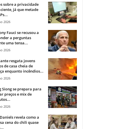
 sobre a privacidade
ciente, já que metade
Ps...
ho 2026
ny Fauci se recusou a
onder a perguntas
te uma tensa...
ho 2026
ante resgata jovens
s de casa cheia de
a enquanto incêndios...
ho 2026
 Siong se prepara para
ar preços e mix de
tos...
ho 2026
Daniels revela como a
a cena do chili quase
...