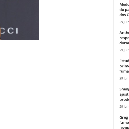
Medos
do pa
dos G
29 Jul
Antho
resp
duran
29 Jul
Estud
primo
fumaç
29 Jul
Sheng
ajust
produ
29 Jul
Greg 
famos
levou