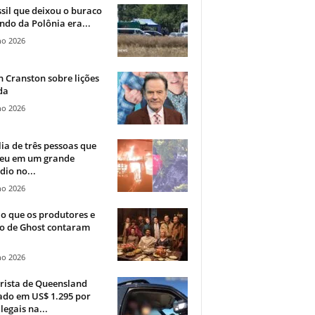
sil que deixou o buraco
ndo da Polônia era...
ho 2026
 Cranston sobre lições
da
ho 2026
ia de três pessoas que
eu em um grande
dio no...
ho 2026
o que os produtores e
co de Ghost contaram
ho 2026
rista de Queensland
ado em US$ 1.295 por
ilegais na...