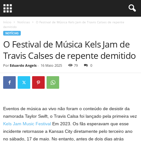
Início
Notícias
O Festival de Música Kels Jam de Travis Calses de repente
demitido
NOTÍCIAS
O Festival de Música Kels Jam de
Travis Calses de repente demitido
Por
Eduardo Angels
-
16 Maio 2025
79
0
Eventos de música ao vivo não foram o conteúdo de desistir da
namorada Taylor Swift, o Travis Calsa foi lançado pela primeira vez
Kels Jam Music Festival
Em 2023. Os fãs esperavam que esse
incidente retornasse a Kansas City diretamente pelo terceiro ano
no sábado, 17 de maio. No entanto, antes de dois dias atrás