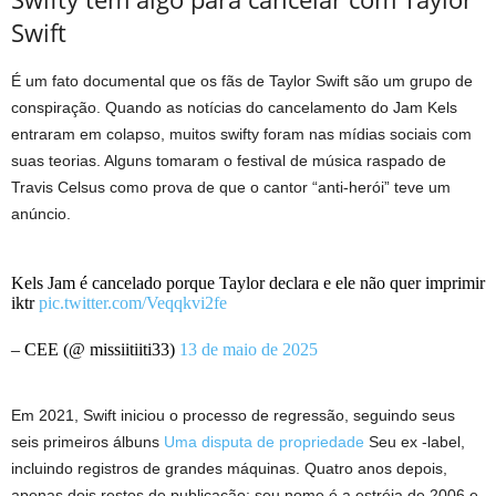
Swift
É um fato documental que os fãs de Taylor Swift são um grupo de
conspiração. Quando as notícias do cancelamento do Jam Kels
entraram em colapso, muitos swifty foram nas mídias sociais com
suas teorias. Alguns tomaram o festival de música raspado de
Travis Celsus como prova de que o cantor “anti-herói” teve um
anúncio.
Kels Jam é cancelado porque Taylor declara e ele não quer imprimir
iktr
pic.twitter.com/Veqqkvi2fe
– CEE (@ missiitiiti33)
13 de maio de 2025
Em 2021, Swift iniciou o processo de regressão, seguindo seus
seis primeiros álbuns
Uma disputa de propriedade
Seu ex -label,
incluindo registros de grandes máquinas. Quatro anos depois,
apenas dois restos de publicação: seu nome é a estréia de 2006 e