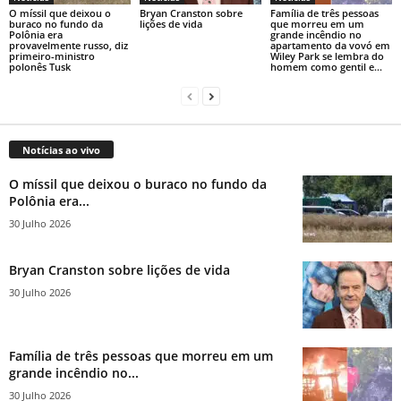
O míssil que deixou o
Bryan Cranston sobre
Família de três pessoas
buraco no fundo da
lições de vida
que morreu em um
Polônia era
grande incêndio no
provavelmente russo, diz
apartamento da vovó em
primeiro-ministro
Wiley Park se lembra do
polonês Tusk
homem como gentil e...
Notícias ao vivo
O míssil que deixou o buraco no fundo da
Polônia era...
30 Julho 2026
Bryan Cranston sobre lições de vida
30 Julho 2026
Família de três pessoas que morreu em um
grande incêndio no...
30 Julho 2026