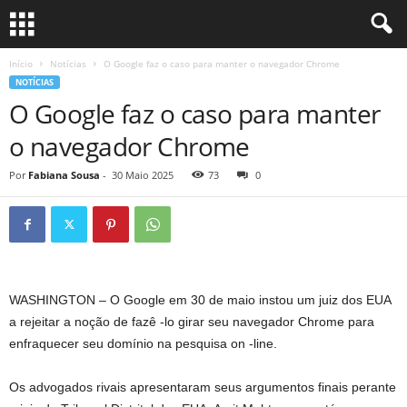
Início
Notícias
O Google faz o caso para manter o navegador Chrome
NOTÍCIAS
O Google faz o caso para manter
o navegador Chrome
Por
Fabiana Sousa
-
30 Maio 2025
73
0
WASHINGTON – O Google em 30 de maio instou um juiz dos EUA
a rejeitar a noção de fazê -lo girar seu navegador Chrome para
enfraquecer seu domínio na pesquisa on -line.
Os advogados rivais apresentaram seus argumentos finais perante