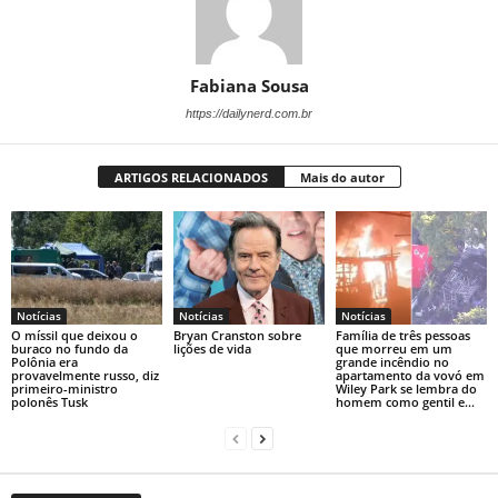
Fabiana Sousa
https://dailynerd.com.br
ARTIGOS RELACIONADOS
Mais do autor
Notícias
Notícias
Notícias
O míssil que deixou o
Bryan Cranston sobre
Família de três pessoas
buraco no fundo da
lições de vida
que morreu em um
Polônia era
grande incêndio no
provavelmente russo, diz
apartamento da vovó em
primeiro-ministro
Wiley Park se lembra do
polonês Tusk
homem como gentil e...