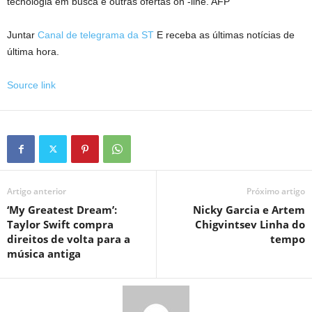
tecnologia em busca e outras ofertas on -line. AFP
Juntar
Canal de telegrama da ST
E receba as últimas notícias de
última hora.
Source link
Artigo anterior
Próximo artigo
‘My Greatest Dream’:
Nicky Garcia e Artem
Taylor Swift compra
Chigvintsev Linha do
direitos de volta para a
tempo
música antiga