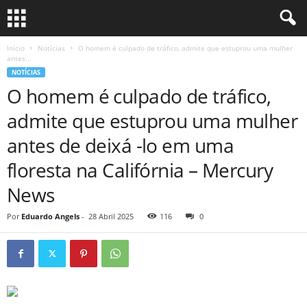
Início
Notícias
O homem é culpado de tráfico, admite que estuprou uma mulher
antes...
NOTÍCIAS
O homem é culpado de tráfico,
admite que estuprou uma mulher
antes de deixá -lo em uma
floresta na Califórnia – Mercury
News
Por
Eduardo Angels
-
28 Abril 2025
116
0