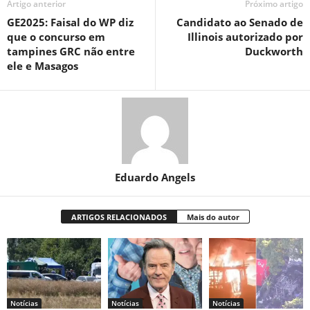
Artigo anterior
Próximo artigo
GE2025: Faisal do WP diz
Candidato ao Senado de
que o concurso em
Illinois autorizado por
tampines GRC não entre
Duckworth
ele e Masagos
Eduardo Angels
ARTIGOS RELACIONADOS
Mais do autor
Notícias
Notícias
Notícias