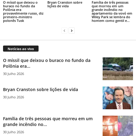
O míssil que deixou o
Bryan Cranston sobre
Família de três pessoas
buraco no fundo da
lições de vida
que morreu em um
Polônia era
grande incêndio no
provavelmente russo, diz
apartamento da vovó em
primeiro-ministro
Wiley Park se lembra do
polonês Tusk
homem como gentil e...
Notícias ao vivo
O míssil que deixou o buraco no fundo da
Polônia era...
30 Julho 2026
Bryan Cranston sobre lições de vida
30 Julho 2026
Família de três pessoas que morreu em um
grande incêndio no...
30 Julho 2026