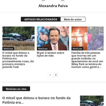
Alexandra Paiva
ARTIGOS RELACIONADOS
Mais do autor
Notícias
Notícias
Notícias
O míssil que deixou o
Bryan Cranston sobre
Família de três pessoas
buraco no fundo da
lições de vida
que morreu em um
Polônia era
grande incêndio no
provavelmente russo, diz
apartamento da vovó em
primeiro-ministro
Wiley Park se lembra do
polonês Tusk
homem como gentil e...
Notícias ao vivo
O míssil que deixou o buraco no fundo da
Polônia era...