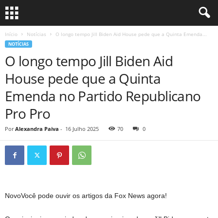
Início
Notícias
O longo tempo Jill Biden Aid House pede que a Quinta Emenda...
NOTÍCIAS
O longo tempo Jill Biden Aid
House pede que a Quinta
Emenda no Partido Republicano
Pro Pro
Por
Alexandra Paiva
-
16 Julho 2025
70
0
Novo
Você pode ouvir os artigos da Fox News agora!