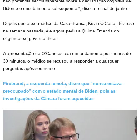
não pretendia ser transparente sobre a degradação cognitiva de
Biden e o encobrimento subsequente “, disse no final de junho.
Depois que o ex -médico da Casa Branca, Kevin O’Conor, fez isso
na semana passada, ele agora pediu a Quinta Emenda do
segundo ex -governo Biden.
A apresentação de O’Cano estava em andamento por menos de
30 minutos, o médico se recusou a responder a quaisquer
perguntas após seu nome.
Firebrand, a esquerda remota, disse que “nunca estava
preocupado” com o estado mental de Biden, pois as
investigações da Câmara foram aquecidas