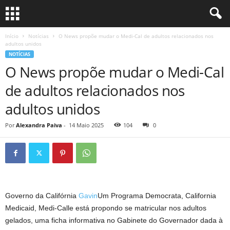
Início
Notícias
O News propõe mudar o Medi-Cal de adultos relacionados nos
adultos unidos
NOTÍCIAS
O News propõe mudar o Medi-Cal
de adultos relacionados nos
adultos unidos
Por
Alexandra Paiva
-
14 Maio 2025
104
0
Governo da Califórnia
Gavin
Um Programa Democrata, California
Medicaid, Medi-Calle está propondo se matricular nos adultos
gelados, uma ficha informativa no Gabinete do Governador dada à