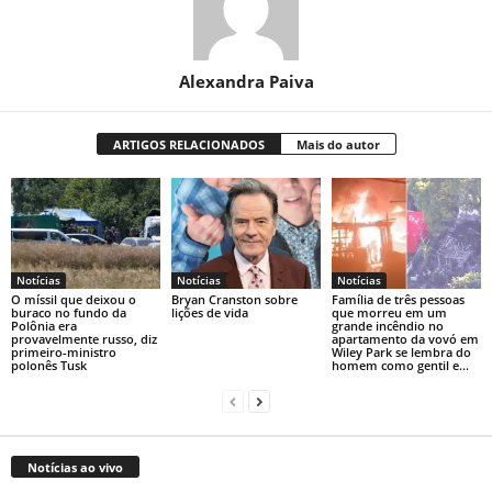
Alexandra Paiva
ARTIGOS RELACIONADOS
Mais do autor
Notícias
Notícias
Notícias
O míssil que deixou o
Bryan Cranston sobre
Família de três pessoas
buraco no fundo da
lições de vida
que morreu em um
Polônia era
grande incêndio no
provavelmente russo, diz
apartamento da vovó em
primeiro-ministro
Wiley Park se lembra do
polonês Tusk
homem como gentil e...
Notícias ao vivo