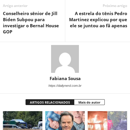
Artigo anterior
Próximo artigo
Conselheiro sênior de Jill
A estrela do tênis Pedro
Biden Subpou para
Martinez explicou por que
investigar o Bernal House
ele se juntou ao fã apenas
GOP
Fabiana Sousa
https://dailynerd.com.br
ARTIGOS RELACIONADOS
Mais do autor