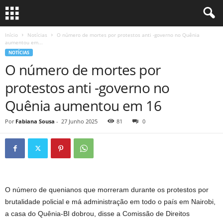
Início
Notícias
O número de mortes por protestos anti -governo no Quênia
aumentou em...
NOTÍCIAS
O número de mortes por
protestos anti -governo no
Quênia aumentou em 16
Por
Fabiana Sousa
-
27 Junho 2025
81
0
O número de quenianos que morreram durante os protestos por
brutalidade policial e má administração em todo o país em Nairobi,
a casa do Quênia-BI dobrou, disse a Comissão de Direitos