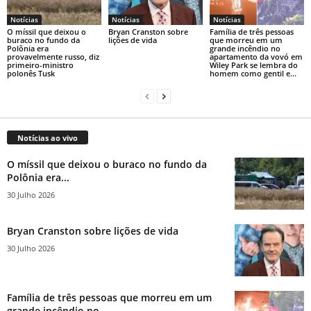
Notícias
Notícias
Notícias
O míssil que deixou o
Bryan Cranston sobre
Família de três pessoas
buraco no fundo da
lições de vida
que morreu em um
Polônia era
grande incêndio no
provavelmente russo, diz
apartamento da vovó em
primeiro-ministro
Wiley Park se lembra do
polonês Tusk
homem como gentil e...
Notícias ao vivo
O míssil que deixou o buraco no fundo da
Polônia era...
30 Julho 2026
Bryan Cranston sobre lições de vida
30 Julho 2026
Família de três pessoas que morreu em um
grande incêndio no...